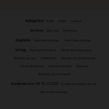
Kategorien:
Hefte
Praxis
Lexikon
Services:
Über uns
Redaktion
Angebote:
Freie Heft-Beiträge
Freie Praxis-Beiträge
Verlag:
Theologie & Pastoral
Herder Korrespondenz
Stimmen der Zeit
COMMUNIO
Anzeiger für die Seelsorge
Forum Weltkirche
Biblische Notizen
Diakonia
Römische Quartalschrift
Kundenservice
+49 761 2717200
kundenservice@herder.de
Abo online kündigen