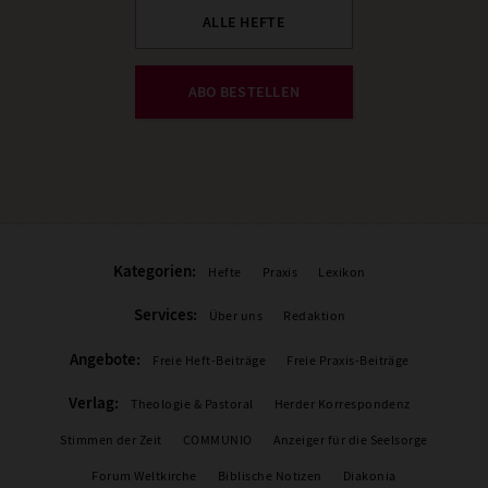
ALLE HEFTE
ABO BESTELLEN
Kategorien:
Hefte
Praxis
Lexikon
Services:
Über uns
Redaktion
Angebote:
Freie Heft-Beiträge
Freie Praxis-Beiträge
Verlag:
Theologie & Pastoral
Herder Korrespondenz
Stimmen der Zeit
COMMUNIO
Anzeiger für die Seelsorge
Forum Weltkirche
Biblische Notizen
Diakonia