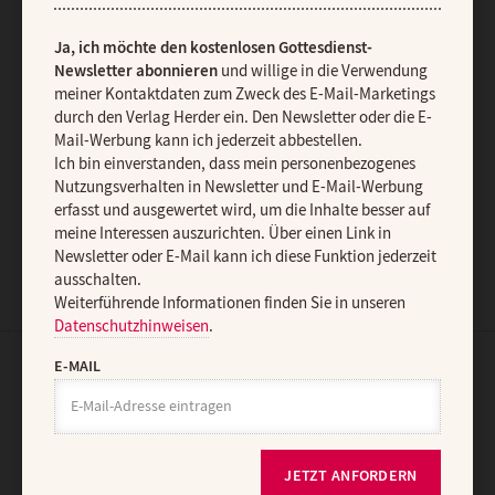
diese Funktion jederzeit ausschalten.
Weiterführende Informationen finden Sie in unseren
Ja, ich möchte den kostenlosen Gottesdienst-
Datenschutzhinweisen
.
Newsletter abonnieren
und willige in die Verwendung
E-MAIL
meiner Kontaktdaten zum Zweck des E-Mail-Marketings
durch den Verlag Herder ein. Den Newsletter oder die E-
Mail-Werbung kann ich jederzeit abbestellen.
Ich bin einverstanden, dass mein personenbezogenes
Nutzungsverhalten in Newsletter und E-Mail-Werbung
JETZT ANMELDEN
erfasst und ausgewertet wird, um die Inhalte besser auf
meine Interessen auszurichten. Über einen Link in
Newsletter oder E-Mail kann ich diese Funktion jederzeit
ausschalten.
Weiterführende Informationen finden Sie in unseren
Datenschutzhinweisen
.
E-MAIL
AGB und Widerrufsbelehrung
Datenschutz
Barrierefreiheit
Impressum
JETZT ANFORDERN
Vertrag widerrufen
Abo online kündigen