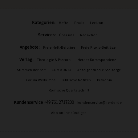
Kategorien:
Hefte
Praxis
Lexikon
Services:
Über uns
Redaktion
Angebote:
Freie Heft-Beiträge
Freie Praxis-Beiträge
Verlag:
Theologie & Pastoral
Herder Korrespondenz
Stimmen der Zeit
COMMUNIO
Anzeiger für die Seelsorge
Forum Weltkirche
Biblische Notizen
Diakonia
Römische Quartalschrift
Kundenservice
+49 761 2717200
kundenservice@herder.de
Abo online kündigen