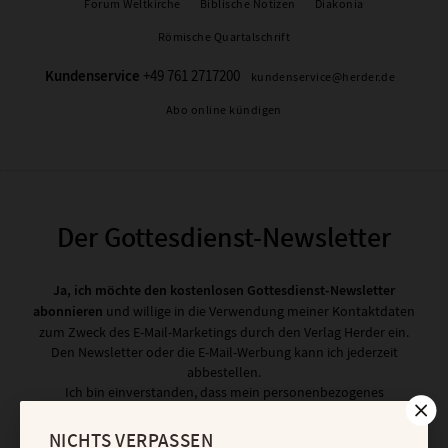
Forum Weltkirche
Biblische Notizen
Diakonia
Römische Quartalschrift
Kundenservice
+49 761 2717200
kundenservice@herder.de
Abo online kündigen
Der Gottesdienst-Newsletter
Ja, ich möchte den kostenlosen Gottesdienst-Newsletter
abonnieren
und willige in die Verwendung meiner Kontaktdaten
zum Zweck des E-Mail-Marketings durch den Verlag Herder ein.
Den Newsletter oder die E-Mail-Werbung kann ich jederzeit
abbestellen.
Ich bin einverstanden, dass mein personenbezogenes
Nutzungsverhalten in Newsletter und E-Mail-Werbung erfasst und
ausgewertet wird, um die Inhalte besser auf meine Interessen
NICHTS VERPASSEN