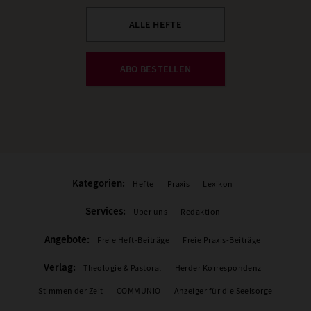
ALLE HEFTE
ABO BESTELLEN
Kategorien:
Hefte
Praxis
Lexikon
Services:
Über uns
Redaktion
Angebote:
Freie Heft-Beiträge
Freie Praxis-Beiträge
Verlag:
Theologie & Pastoral
Herder Korrespondenz
Stimmen der Zeit
COMMUNIO
Anzeiger für die Seelsorge