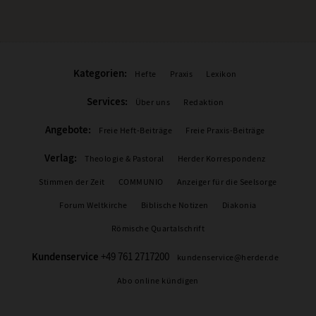
Kategorien:
Hefte
Praxis
Lexikon
Services:
Über uns
Redaktion
Angebote:
Freie Heft-Beiträge
Freie Praxis-Beiträge
Verlag:
Theologie & Pastoral
Herder Korrespondenz
Stimmen der Zeit
COMMUNIO
Anzeiger für die Seelsorge
Forum Weltkirche
Biblische Notizen
Diakonia
Römische Quartalschrift
Kundenservice
+49 761 2717200
kundenservice@herder.de
Abo online kündigen