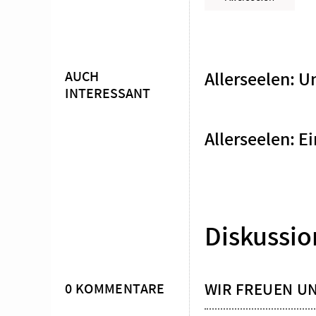
Überschrift
Artikel-
Infos
AUCH
Allerseelen: U
INTERESSANT
Allerseelen: E
Diskussio
WIR FREUEN U
0 KOMMENTARE