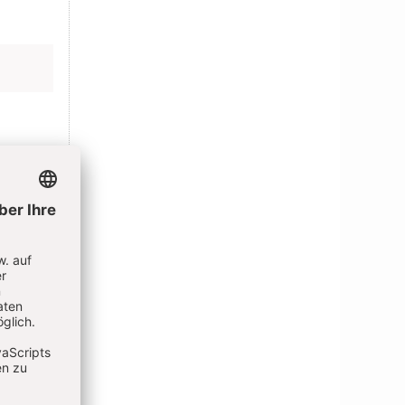
N
t bleiben
ELDEN