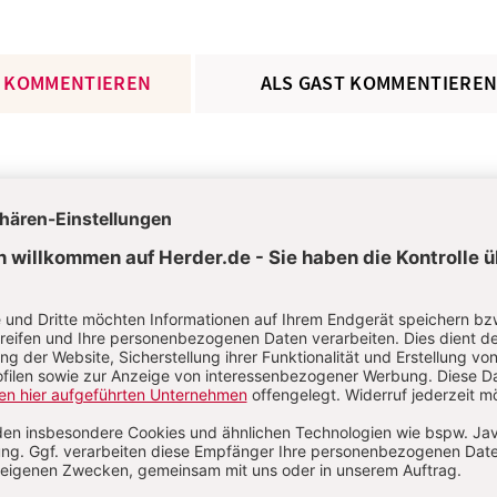
 KOMMENTIEREN
ALS GAST KOMMENTIERE
L
*
T
*
Passwort vergessen?
Angemelde
ANM