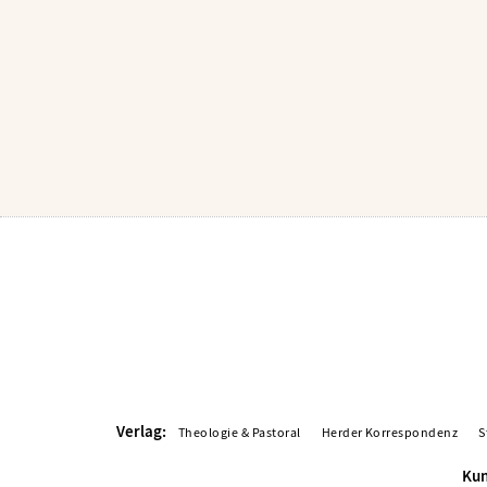
Verlag:
Theologie & Pastoral
Herder Korrespondenz
S
Kun