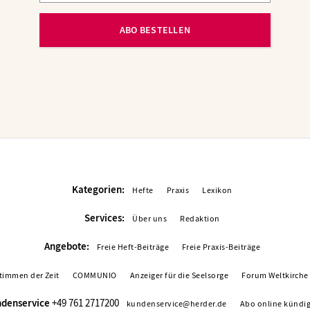
ABO BESTELLEN
Kategorien:
Hefte
Praxis
Lexikon
Services:
Über uns
Redaktion
Angebote:
Freie Heft-Beiträge
Freie Praxis-Beiträge
timmen der Zeit
COMMUNIO
Anzeiger für die Seelsorge
Forum Weltkirche
denservice
+49 761 2717200
kundenservice@herder.de
Abo online kündi