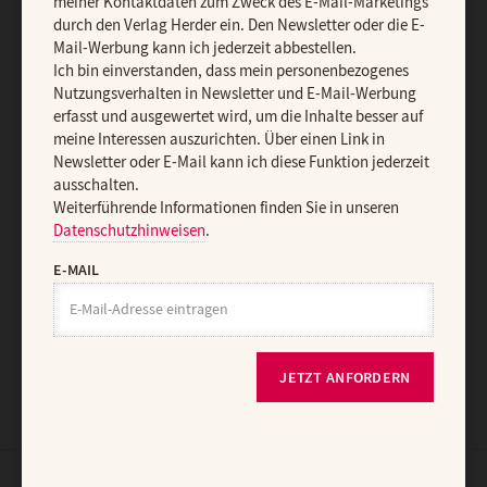
meiner Kontaktdaten zum Zweck des E-Mail-Marketings
Den Newsletter oder die E-Mail-Werbung kann ich jederzeit
durch den Verlag Herder ein. Den Newsletter oder die E-
abbestellen.
Ich bin einverstanden, dass mein personenbezogenes
Mail-Werbung kann ich jederzeit abbestellen.
Nutzungsverhalten in Newsletter und E-Mail-Werbung erfasst und
Ich bin einverstanden, dass mein personenbezogenes
ausgewertet wird, um die Inhalte besser auf meine Interessen
Nutzungsverhalten in Newsletter und E-Mail-Werbung
auszurichten. Über einen Link in Newsletter oder E-Mail kann ich
erfasst und ausgewertet wird, um die Inhalte besser auf
diese Funktion jederzeit ausschalten.
meine Interessen auszurichten. Über einen Link in
Weiterführende Informationen finden Sie in unseren
Newsletter oder E-Mail kann ich diese Funktion jederzeit
Datenschutzhinweisen
.
ausschalten.
Weiterführende Informationen finden Sie in unseren
E-MAIL
Datenschutzhinweisen
.
E-MAIL
JETZT ANMELDEN
JETZT ANFORDERN