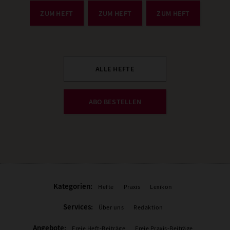
ZUM HEFT
ZUM HEFT
ZUM HEFT
ALLE HEFTE
ABO BESTELLEN
Kategorien:
Hefte
Praxis
Lexikon
Services:
Über uns
Redaktion
Angebote:
Freie Heft-Beiträge
Freie Praxis-Beiträge