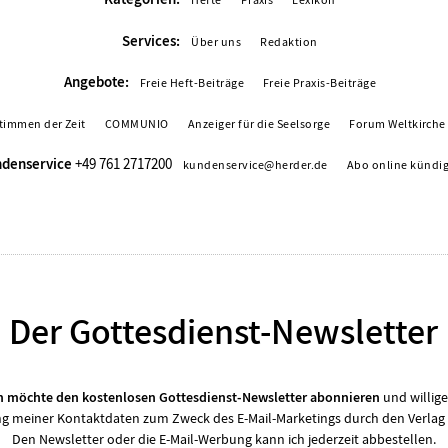
Hefte
Praxis
Lexikon
Services:
Über uns
Redaktion
Angebote:
Freie Heft-Beiträge
Freie Praxis-Beiträge
timmen der Zeit
COMMUNIO
Anzeiger für die Seelsorge
Forum Weltkirche
denservice
+49 761 2717200
kundenservice@herder.de
Abo online kündi
Der Gottesdienst-Newsletter
ch möchte den kostenlosen Gottesdienst-Newsletter abonnieren
und willige
 meiner Kontaktdaten zum Zweck des E-Mail-Marketings durch den Verlag 
Den Newsletter oder die E-Mail-Werbung kann ich jederzeit abbestellen.