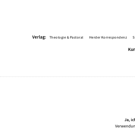
Verlag:
Theologie & Pastoral
Herder Korrespondenz
S
Kun
Ja, i
Verwendung