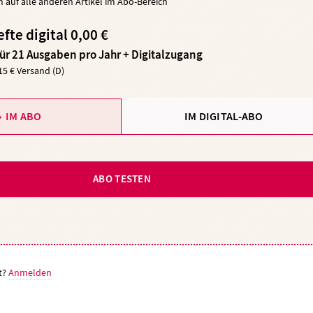
ch auf alle anderen Artikel im Abo-Bereich
efte digital 0,00 €
für 21 Ausgaben pro Jahr + Digitalzugang
,15 € Versand (D)
IM ABO
IM DIGITAL-ABO
ABO TESTEN
t?
Anmelden