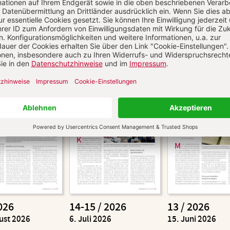
Aktuelle Hefte
026
14-15 / 2026
13 / 2026
ust 2026
:
6. Juli 2026
:
15. Juni 2026