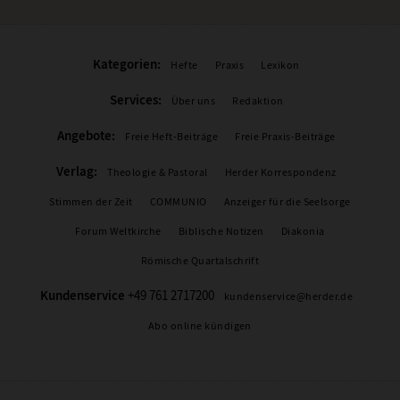
Kategorien:
Hefte
Praxis
Lexikon
Services:
Über uns
Redaktion
Angebote:
Freie Heft-Beiträge
Freie Praxis-Beiträge
Verlag:
Theologie & Pastoral
Herder Korrespondenz
Stimmen der Zeit
COMMUNIO
Anzeiger für die Seelsorge
Forum Weltkirche
Biblische Notizen
Diakonia
Römische Quartalschrift
Kundenservice
+49 761 2717200
kundenservice@herder.de
Abo online kündigen