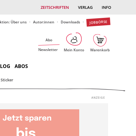
ZEITSCHRIFTEN
VERLAG
INFO
JOBBÖRSE
ktion: Über uns
Autor:innen
Downloads
Abo
Newsletter
Mein Konto
Warenkorb
BLOG
ABOS
Sticker