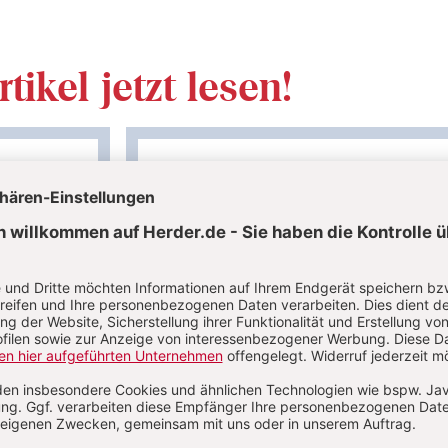
tikel jetzt lesen!
Im Abo
auf
Ihr Plus: Zugriff auch auf alle anderen Artikel i
Abo-Bereich
 Artikel
1 Heft + 1 Heft digital 0,00 €
86,80 € für 6 Ausgaben pro Jah
danach
verfügbar
+ Digitalzugang
inkl. MwSt., zzgl. 10,80 € Versand (D)
MwSt