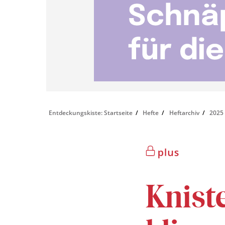
Entdeckungskiste: Startseite
Hefte
Heftarchiv
2025
Knist