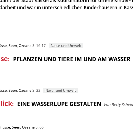
damt der Stadt Kassel als Koordinatorin für offene Kinder-
darbeit und war in unterschiedlichen Kinderhäusern in Kas
lüsse, Seen, Ozeane
S. 16-17
Natur und Umwelt
use
:
PFLANZEN UND TIERE IM UND AM WASSER
lüsse, Seen, Ozeane
S. 22
Natur und Umwelt
lick
:
EINE WASSERLUPE GESTALTEN
Von Betty Scheid
 Flüsse, Seen, Ozeane
S. 66