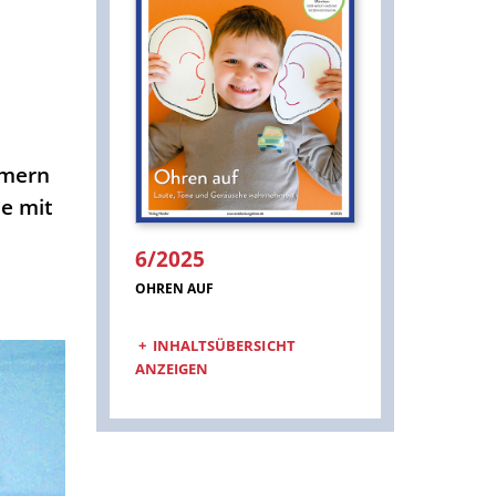
mmern
he mit
6/2025
:
OHREN AUF
INHALTSÜBERSICHT
ANZEIGEN