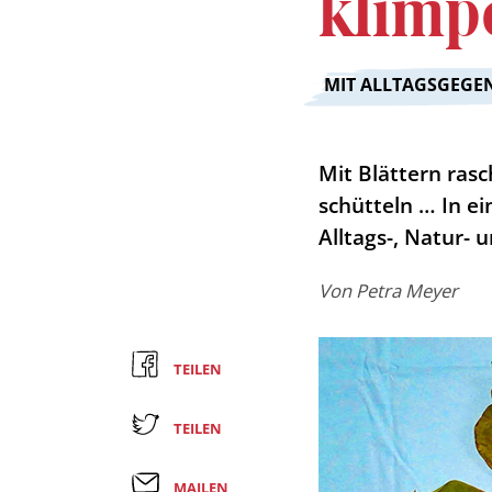
klimp
:
MIT ALLTAGSGEGE
Mit Blättern ras
schütteln … In e
Alltags-, Natur- 
Von
Petra Meyer
TEILEN
TEILEN
MAILEN