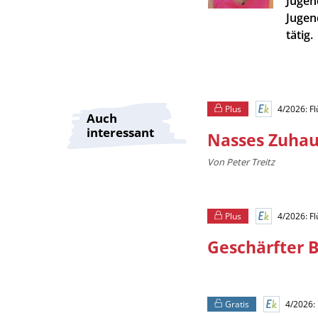
Jugen
Infos
Jugen
tätig.
Plus
4/2026: F
Auch
interessant
Nasses Zuha
Von Peter Treitz
Plus
4/2026: F
Geschärfter B
Gratis
4/2026: