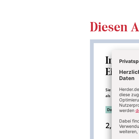
Diesen Ar
Im
Einzelk
Sie erhalten diesen
als PDF-Datei.
Download sofort 
2,95 €
inkl. 