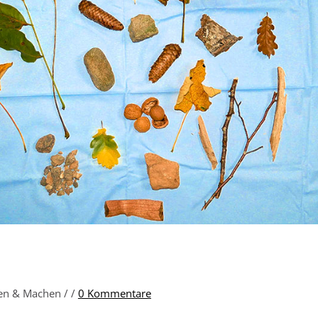
nen & Machen /
/
0 Kommentare