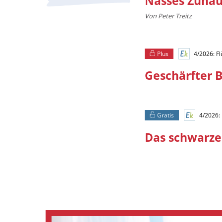
Nasses Zuha
Von Peter Treitz
Plus
4/2026: F
Geschärfter B
Gratis
4/2026:
Das schwarze