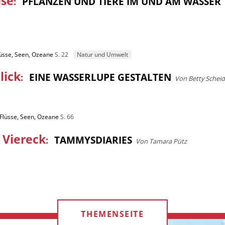
use
:
PFLANZEN UND TIERE IM UND AM WASSER
lüsse, Seen, Ozeane
S. 22
Natur und Umwelt
lick
:
EINE WASSERLUPE GESTALTEN
Von Betty Scheid
 Flüsse, Seen, Ozeane
S. 66
 Viereck
:
TAMMYSDIARIES
Von Tamara Pütz
THEMENSEITE