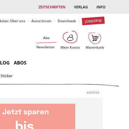
ZEITSCHRIFTEN
VERLAG
INFO
JOBBÖRSE
ktion: Über uns
Autor:innen
Downloads
Abo
Newsletter
Mein Konto
Warenkorb
BLOG
ABOS
Sticker