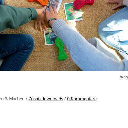
© So
nen & Machen /
Zusatzdownloads
/
0 Kommentare