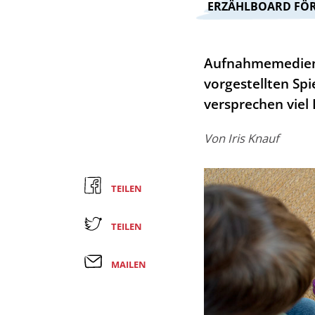
:
ERZÄHLBOARD FÖ
Aufnahmemedien 
vorgestellten Sp
versprechen vie
Von
Iris Knauf
TEILEN
TEILEN
MAILEN