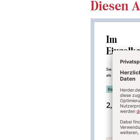
Diesen Ar
Im
Einzelk
Sie erhalten diesen
als PDF-Datei.
Download sofort 
2,95 €
inkl. 