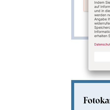
PDF best
Überschrift
Artikel-
Fotokar
Infos