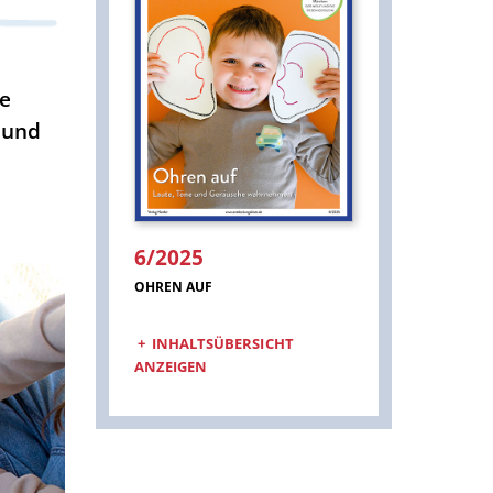
e
 und
6/2025
:
OHREN AUF
INHALTSÜBERSICHT
ANZEIGEN