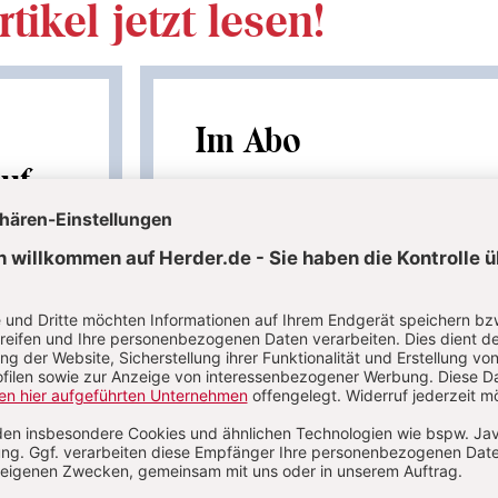
tikel jetzt lesen!
Im Abo
auf
Ihr Plus: Zugriff auch auf alle anderen Artikel i
Abo-Bereich
 Artikel
1 Heft + 1 Heft digital 0,00 €
86,80 € für 6 Ausgaben pro Jah
danach
verfügbar
+ Digitalzugang
inkl. MwSt., zzgl. 10,80 € Versand (D)
MwSt
Im Abo
Im Digital-Abo