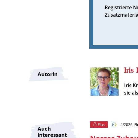
Registrierte 
Zusatzmateria
Iris
Autorin
Iris K
sie a
Plus
4/2026: F
Auch
interessant