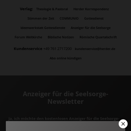
Verlag:
Theologie & Pastoral
Herder Korrespondenz
Stimmen der Zeit
COMMUNIO
Gottesdienst
Ideenwerkstatt Gottesdienste
Anzeiger für die Seelsorge
Forum Weltkirche
Biblische Notizen
Römische Quartalschrift
Kundenservice
+49 761 2717200
kundenservice@herder.de
Abo online kündigen
Anzeiger für die Seelsorge-
Newsletter
Ja, ich möchte den kostenlosen Anzeiger für die Seelsorge-
Newsletter abonnieren
und willige in die Verwendung meiner
Kontaktdaten zum Zweck des E-Mail-Marketings durch den Verlag