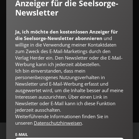
Anzeiger für die Seelsorge-
Herder ein. Den Newsletter oder die E-Mail-Werbung kann ich
jederzeit abbestellen.
Newsletter
Ich bin einverstanden, dass mein personenbezogenes
Nutzungsverhalten in Newsletter und E-Mail-Werbung erfasst
und ausgewertet wird, um die Inhalte besser auf meine
Interessen auszurichten. Über einen Link in Newsletter oder E-
Ja, ich möchte den kostenlosen Anzeiger für
Mail kann ich diese Funktion jederzeit ausschalten.
die Seelsorge-Newsletter abonnieren
und
Weiterführende Informationen finden Sie in unseren
willige in die Verwendung meiner Kontaktdaten
Datenschutzhinweisen
.
zum Zweck des E-Mail-Marketings durch den
Verlag Herder ein. Den Newsletter oder die E-Mail-
E-MAIL
Werbung kann ich jederzeit abbestellen.
Ich bin einverstanden, dass mein
personenbezogenes Nutzungsverhalten in
Newsletter und E-Mail-Werbung erfasst und
Jetzt anmelden
ausgewertet wird, um die Inhalte besser auf meine
Interessen auszurichten. Über einen Link in
Newsletter oder E-Mail kann ich diese Funktion
jederzeit ausschalten.
Weiterführende Informationen finden Sie in
unseren
Datenschutzhinweisen
.
E-MAIL
AGB und Widerrufsbelehrung
Datenschutz
Barrierefreiheit