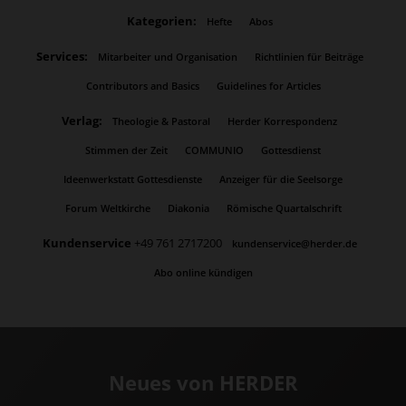
Kategorien:
Hefte
Abos
Services:
Mitarbeiter und Organisation
Richtlinien für Beiträge
Contributors and Basics
Guidelines for Articles
Verlag:
Theologie & Pastoral
Herder Korrespondenz
Stimmen der Zeit
COMMUNIO
Gottesdienst
Ideenwerkstatt Gottesdienste
Anzeiger für die Seelsorge
Forum Weltkirche
Diakonia
Römische Quartalschrift
Kundenservice
+49 761 2717200
kundenservice@herder.de
Abo online kündigen
Neues von HERDER