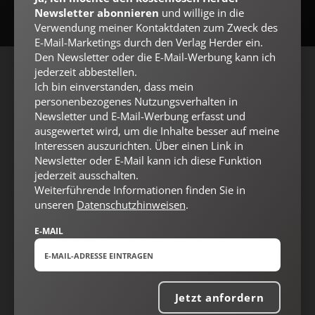
Newsletter abonnieren
und willige in die
Verwendung meiner Kontaktdaten zum Zweck des
E-Mail-Marketings durch den Verlag Herder ein.
Den Newsletter oder die E-Mail-Werbung kann ich
jederzeit abbestellen.
AGB und Widerrufsbelehrung
Datenschutz
Barrierefreiheit
Ich bin einverstanden, dass mein
personenbezogenes Nutzungsverhalten in
Impressum
Newsletter und E-Mail-Werbung erfasst und
ausgewertet wird, um die Inhalte besser auf meine
Interessen auszurichten. Über einen Link in
Vertrag widerrufen
Abo online kündigen
Newsletter oder E-Mail kann ich diese Funktion
jederzeit ausschalten.
Weiterführende Informationen finden Sie in
unseren
Datenschutzhinweisen
.
E-MAIL
Jetzt anfordern