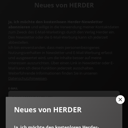
Neues von HERDER
Ja, ich möchte den kostenlosen Herder-Newsletter
abonnieren
und willige in die Verwendung meiner Kontaktdaten
zum Zweck des E-Mail-Marketings durch den Verlag Herder ein.
Den Newsletter oder die E-Mail-Werbung kann ich jederzeit
abbestellen.
Ich bin einverstanden, dass mein personenbezogenes
Nutzungsverhalten in Newsletter und E-Mail-Werbung erfasst
und ausgewertet wird, um die Inhalte besser auf meine
Interessen auszurichten. Über einen Link in Newsletter oder E-
Mail kann ich diese Funktion jederzeit ausschalten.
Weiterführende Informationen finden Sie in unseren
Datenschutzhinweisen
.
E-MAIL
Neues von HERDER
Jetzt anmelden
Ja, ich möchte den kostenlosen Herder-