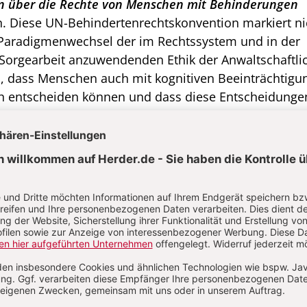
 über die Rechte von Menschen mit Behinderungen
. Diese UN-Behindertenrechtskon­vention markiert ni
 Paradigmenwechsel der im Rechtssystem und in der
 Sorgearbeit anzuwendenden Ethik der Anwaltschaft­lic
, dass Men­schen auch mit kognitiven Beeinträchti­g
ich entscheiden können und dass diese Entscheidunge
 müssen. Dies gilt im Grundsatz als Normalfall, auc
ich Fälle gibt, in denen etwa die Kompetenzen kogniti
Menschen für eine freiver­antwortlich-selbstbestimmte
 ausreichen; dann dürfen – als Ausnahme – andere mi
stellvertretend für sie entschei­den. Entscheidend ist
grundsätzlich Menschen mit Be­einträchtigungen selb
bei unterstützt oder assistiert werden, nicht mehr a
re­tend für Menschen mit Beeinträchtigung entscheid
mat der Selbstvertretung.
 Primat zum Dreh-und Angelpunkt einer politischen E