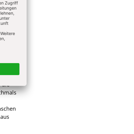
itä­re
merkma­
n ge­
mmter
in
t
ht wie
ies
 die
ochmals
enschen
 aus