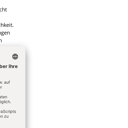
cht
hkeit.
ungen
n
h wenn
v
t ihnen
 dabei
st
ndere
en. Es
thik