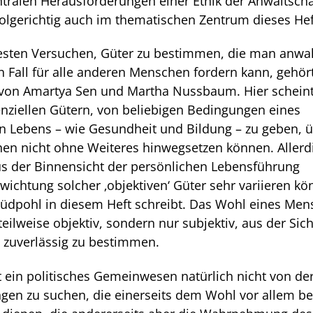
tralen Herausfor­derungen einer Ethik der Anwaltscha
 folgerichtig auch im thematischen Zentrum dieses Hef
sten Versuchen, Güter zu bestimmen, die man anwal
en Fall für alle ande­ren Menschen fordern kann, gehör
 von Amartya Sen und Martha Nussbaum. Hier scheint
enziellen Gütern, von belie­bigen Bedingungen eines
 Lebens – wie Gesundheit und Bil­dung – zu geben, ü
en nicht ohne Weiteres hinweg­setzen können. Allerd
aus der Binnensicht der persönlichen Lebensführung
ch­tung solcher ‚objektiven‘ Güter sehr vari­ieren kö
üdpohl in diesem Heft schreibt. Das Wohl eines Me
eilweise objektiv, sondern nur subjektiv, aus der Sic
 zuverlässig zu bestimmen.
 ein politisches Gemeinwesen natürlich nicht von de
ngen zu suchen, die einerseits dem Wohl vor allem b