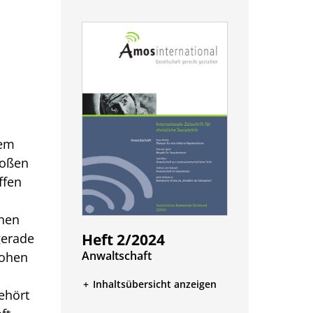
nem
roßen
ffen
­nen
Heft 2/2024
gerade
:
Anwaltschaft
rohen
Inhaltsübersicht anzeigen
­hört