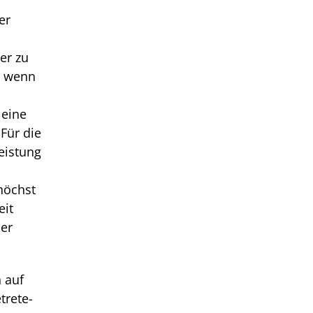
er
er zu
n, wenn
 eine
 Für die
leistung
höchst
eit
her
n auf
trete­