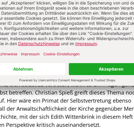
hkeit machen. Nicht selten liegen die Gründe für defiz
Selbstvertretung ja gar nicht in den Persönlichkeits
tenzen jeweils be­nachteiligter Menschen, sondern i
der politischen Dyna­miken, die die Artikulation besti
ern. So ist es etwa das Kernanliegen der Sexarbeiter
 die selbst in der Berufsver­bandsarbeit Kolleg:innen
vertritt, aber auch vom anwaltschaft­lichen Engagemen
 wie sie im Interview in diesem Heft sagt, dass ihre
n Regulierungen der Sexarbeit beteiligt wird und nic
h davon ausgegangen wird, dass Sexarbeitende ohned
ind, sich selbst zu vertreten, wenn es um Fragen geht,
elbst betreffen. Christian Spieß greift dieses Thema n
uf. Hier wäre ein Primat der Selbstver­tretung ebenso
all der Anwaltschaftlichkeit der Kirche gegen­über M
ich­te, mit der sich Edith Wittenbrink in die­sem Heft
n Per­spektive kritisch auseinandersetzt.