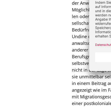
der Anwaltschaftlic
Möglichkeiten der 
len oder den Kompe
sellschaftlichen o
Bedürfnisse behind
Undine de Rivière,
anwaltschaft­lich 
anderer profitiert,
Berufsgruppe an de
selbstverständlic
nicht in der Lage s
sie unmittel­bar s
in einem Beitrag a
angezeigt wie im F
mit Migrationsgesch
einer postkoloniale