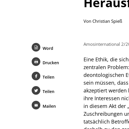
Heraus
Von
Christian Spieß
Amosinternational 2/20
Word
Eine Ethik, die sic
Drucken
zentra­len Problem
deontologischen E
Teilen
sein müssen, dass 
akzeptiert wer­den
Teilen
ihre Interessen ni
in diesem Akt der 
Mailen
Zuschreibungen un
tatsächlich Betrof