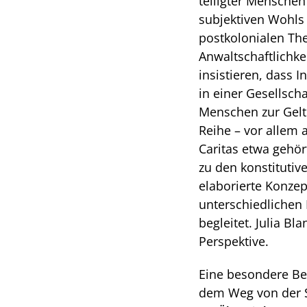
teiligter Menschen
subjek­tiven Wohls
postkolonia­len The
Anwaltschaftlichke
insistieren, dass 
in einer Gesellsch
Menschen zur Gelt
Rei­he – vor allem 
Ca­ritas etwa gehör
zu den konstitutiv
elaborierte Konzep
unterschiedli­chen
begleitet. Julia Bl
Perspektive.
Eine besondere Bed
dem Weg von der St