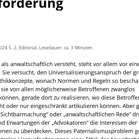
forderung
24 S. 2, Editorial, Lesedauer: ca. 3 Minuten
h als an­waltschaftlich versteht, steht vor allem vor ei
: Sie versucht, den Universalisierungsanspruch der g
thikkonzepte, wonach Nor­men und Regeln so bescha
sie von al­len möglicherweise Betroffe­nen zwanglos
 können, gerade dort zu realisieren, wo diese Betroffe
cht oder nur eingeschränkt artikulieren können. Aber 
„Sichtbar­machung“ oder „anwaltschaftlichen Re­de“ d
d Erwar­tungen der „Advokatoren“ die Interessen der
fenen zu überde­cken. Dieses Paternalismusproblem ge