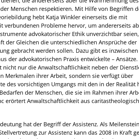
 dienen, die anderer­seits aber die Wahrnehmung des
 der Menschen respektieren. Mit Hilfe von Begriffen d
oriebildung hebt Katja Winkler ei­nerseits die mit
it ver­bundenen Probleme hervor, um anderer­seits ab
Instrumente advokatorischer Ethik unverzichtbar sei­e
aft der Glei­chen die unterschiedlichen Ansprüche der
ung gebracht werden sollen. Dazu gibt es inzwischen
aus der advokatorischen Praxis entwickelte – Ansätze.
t nicht nur die Anwalt­schaftlichkeit neben der Dienst
en Merkmalen ihrer Ar­beit, sondern sie verfügt über
te des vorsichtigen Umgangs mit den in der Realität 
 Bedarfen der Menschen, die sie im Rahmen ihrer Arb
anc erörtert Anwaltschaftlichkeit aus caritas­theologisc
eutung hat der Be­griff der Assistenz. Als Meilenstei
ellvertretung zur As­sistenz kann das 2008 in Kraft ge