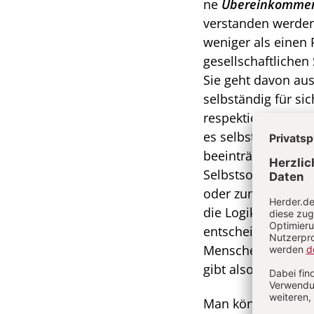
ne
Übereinkommen
verstanden werden
weniger als einen
gesellschaftlichen
Sie geht davon aus
selbständig für s
respektiert werden
es selbstverständl
beein­trächtigter 
Selbstsor­ge nicht
oder zum Teil auch 
die Logik, wonach 
entscheiden und da
Menschen stellvert
gibt also einen Pri
Man könnte diesen