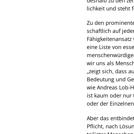
deshalb zu den zen
lichkeit und steht
Zu den prominente
schaftlich auf jed
Fähigkeitenansatz
eine Liste von ess
menschenwür­digen
wir uns als Mensch
„zeigt sich, dass 
Bedeutung und Gewi
wie Andreas Lob-H
ist kaum oder nur t
oder der Einzelnen
Aber das entbindet
Pflicht, nach Lösu