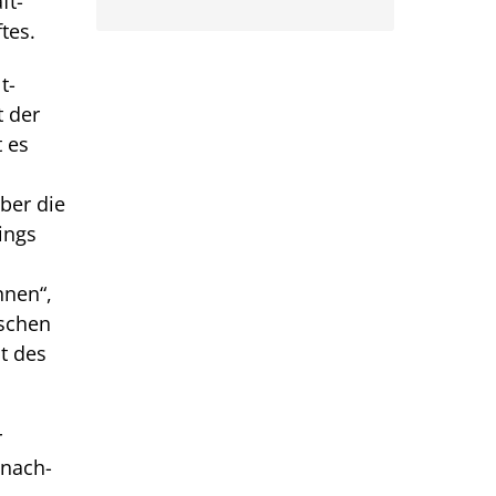
ft­
tes.
t­
t der
 es
ber die
ings
nnen“,
nschen
ht des
r
enach­