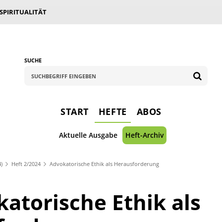
 SPIRITUALITÄT
SUCHE
START
HEFTE
ABOS
Aktuelle Ausgabe
Heft-Archiv
4)
Heft 2/2024
Advokatorische Ethik als Herausforderung
atorische Ethik als