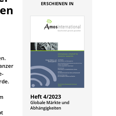
ERSCHIENEN IN
sen
en.
ganzer
e-
rde.
Heft 4/2023
om
:
Globale Märkte und
Abhängigkeiten
pt