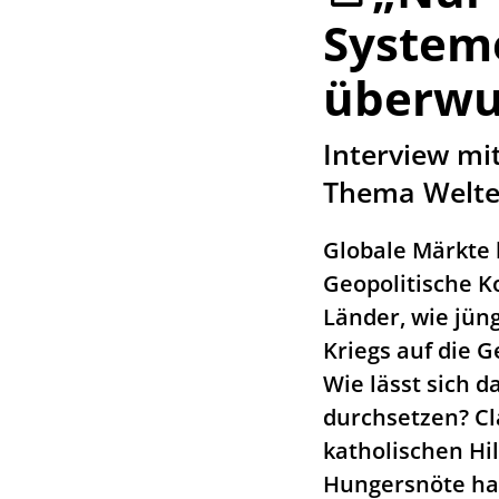
System
überwu
:
Interview mi
Thema Welt
Globale Märkte 
Geopolitische K
Länder, wie jün
Kriegs auf die 
Wie lässt sich 
durchsetzen? Cl
katholischen Hi
Hungersnöte ha