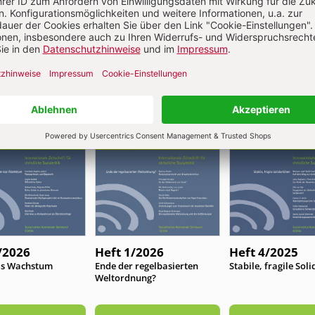
Aktuelle Hefte
/2026
Heft 1/2026
Heft 4/2025
as Wachstum
:
Ende der regelbasierten
:
Stabile, fragile Sol
Weltordnung?