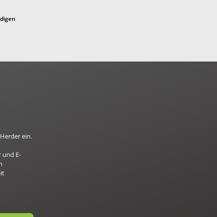
ndigen
Herder ein.
 und E-
n
it