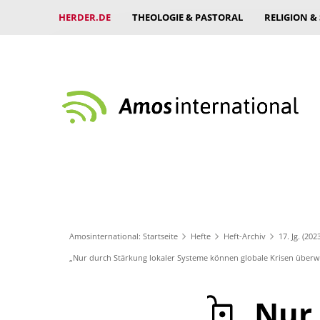
HERDER.DE
THEOLOGIE & PASTORAL
RELIGION &
Amosinternational: Startseite
Hefte
Heft-Archiv
17. Jg. (202
„Nur durch Stärkung lokaler Systeme können globale Krisen über
„Nur 