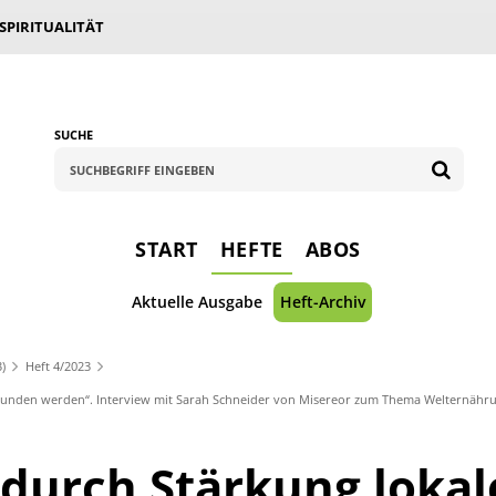
 SPIRITUALITÄT
SUCHE
START
HEFTE
ABOS
Aktuelle Ausgabe
Heft-Archiv
3)
Heft 4/2023
wunden werden“. Interview mit Sarah Schneider von Misereor zum Thema Welternähr
durch Stärkung lokal