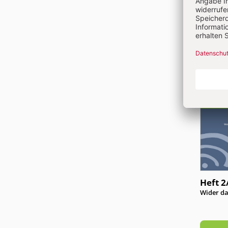
Heft 2
:
Wider d