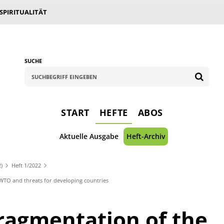
 SPIRITUALITÄT
SUCHE
START
HEFTE
ABOS
Aktuelle Ausgabe
Heft-Archiv
2)
Heft 1/2022
e WTO and threats for developing countries
ragmentation of the