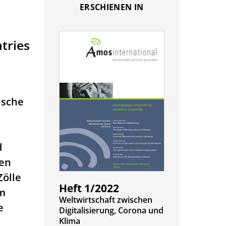
ERSCHIENEN IN
tries
ische
d
gen
Zölle
Heft 1/2022
em
:
Weltwirtschaft zwischen
e
Digitalisierung, Corona und
Klima