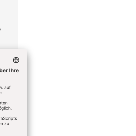
s
e
,
nt
te