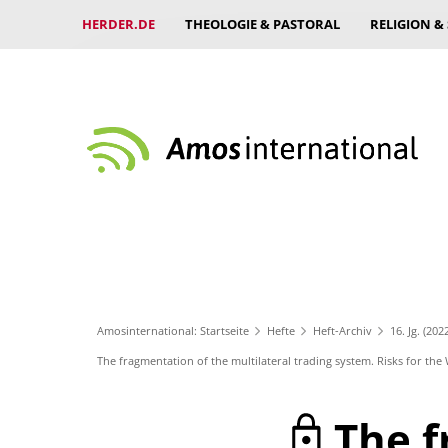
HERDER.DE
THEOLOGIE & PASTORAL
RELIGION &
Amosinternational: Startseite
Hefte
Heft-Archiv
16. Jg. (202
The fragmentation of the multilateral trading system. Risks for th
The f