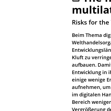
multila
:
Risks for th
Beim Thema digit
Welthandelsorga
Entwicklungslän
Kluft zu verring
aufbauen. Damit
Entwicklung in 
einige wenige E
aufnehmen, um d
im digitalen Ha
Bereich weniger
Vergrößerung de