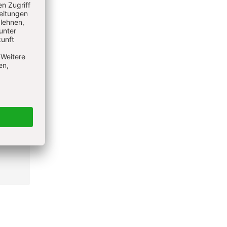
,
 ».
ux
les