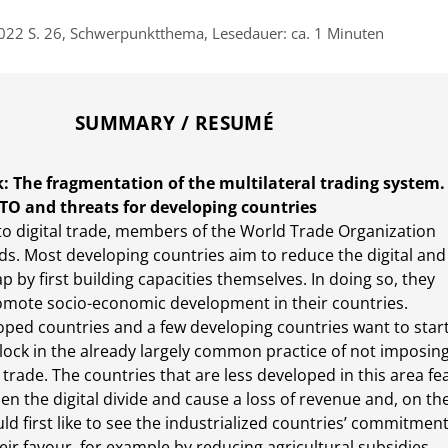
022 S. 26, Schwerpunktthema, Lesedauer: ca. 1 Minuten
SUMMARY / RESUMÉ
: The fragmentation of the multilateral trading system.
WTO and threats for developing countries
o digital trade, members of the World Trade Organization
ds. Most developing countries aim to reduce the digital and
p by first building capacities themselves. In doing so, they
omote socio-economic development in their countries.
ped countries and a few developing countries want to star
 lock in the already largely common practice of not imposin
al trade. The countries that are less developed in this area fe
iden the digital divide and cause a loss of revenue and, on th
ld first like to see the industrialized countries’ commitmen
eir favour, for example by reducing agricultural subsidies,