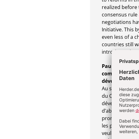
realized before 
consensus rule a
negotiations ha
Initiative. Thi
even less of a c
countries still 
introduce what 
Paul Batibonak
commerce. Risq
développemen
Au sujet du co
du Commerce (O
développement o
d’abord des cap
promouvoir le 
les pays indust
veulent entamer