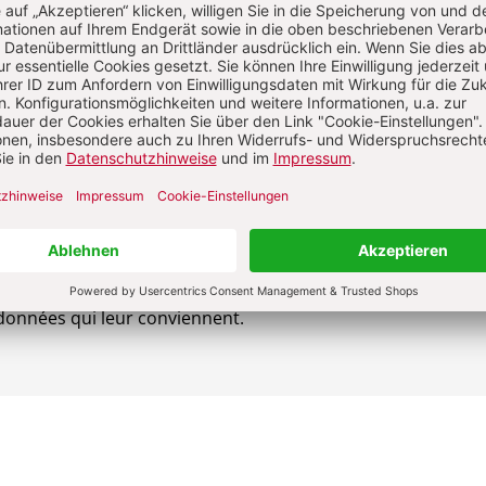
ne pas prélever des droits de douane dans le commerce
 pays moins développés dans ce domaine craignent tant un
 du fossé numérique que des pertes de revenus. Avant de
 négociations sur le commerce numérique, ils veulent voir
gagements des pays industrialisés pour des réformes à leur
. la réduction des subventions agricoles. Comme, dans l’OMC
ensus est en vigueur, les pays qui sont favorables á des
sont mis ensemble dans la dite « Joint Statetement Initiative
urne le système de l’OMC et les pays moins développés ont
 chances de faire valoir leurs intérêts. De plus, de nombre
pas renoncer à la possibilité de garder la souveraineté sur 
 pays et d’introduire des règlements en matière de
données qui leur conviennent.