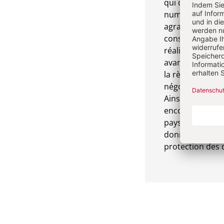
qui consiste à 
numérique. Les
agrandissement
consentir à des
réalisés les en
avantage. p. ex
la règle de cons
négociations se 
Ainsi, on conto
encore moins de
pays ne veulent 
données de leur
protection des 