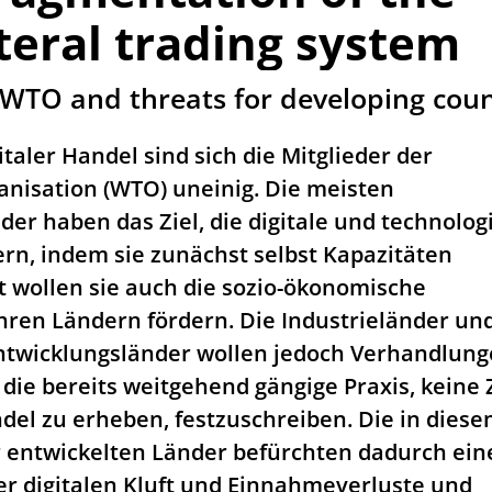
teral trading system
e WTO and threats for developing coun
aler Handel sind sich die Mitglieder der
nisation (WTO) uneinig. Die meisten
der haben das Ziel, die digitale und technolog
ern, indem sie zunächst selbst Kapazitäten
 wollen sie auch die sozio-ökonomische
ihren Ländern fördern. Die Industrieländer un
ntwicklungsländer wollen jedoch Verhandlun
ie bereits weitgehend gängige Praxis, keine 
ndel zu erheben, festzuschreiben. Die in dies
 entwickelten Länder befürchten dadurch ein
r digitalen Kluft und Einnahmeverluste und