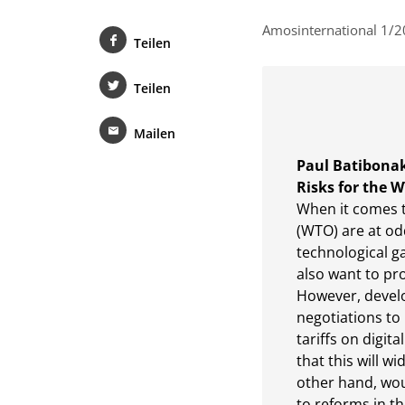
Amosinternational 1/2
Teilen
Teilen
Mailen
Paul Batibonak
Risks for the 
When it comes t
(WTO) are at od
technological ga
also want to pr
However, develo
negotiations to
tariffs on digit
that this will w
other hand, wou
to reforms in th