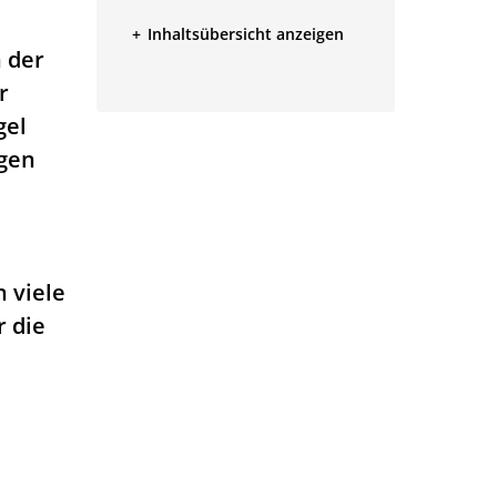
Inhaltsübersicht anzeigen
 der
r
gel
ngen
 viele
r die