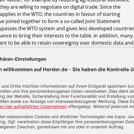
they are willing to negotiate on digital trade. Since the
pplies in the WTO, the countries in favour of starting
ve joined together to form a so-called Joint Statement
s bypasses the WTO system and gives less developed countrie
hance to bring their interests to the table. In addition, many
want to be able to retain sovereignty over domestic data and
they see as appropriate data protection laws.
 : La fragmentation du système multilatéral du
ues pour l’OMC et menaces pour les pays en voie de
t
mmerce numérique, les membres de l’Organisation Mondial
MC) sont en désaccord. La plupart des pays en voie de
nt pour but de réduire le fossé technologique en créant
acités eux-mêmes. Ce faisant, ils veulent en même temps
développement socio-économique de leurs pays. Cependant
rialisés et un petit nombre de pays en voie de développeme
 des négociations pour fixer la pratique déjà assez couran