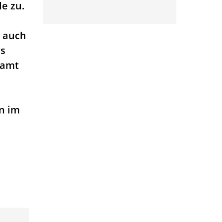
e zu.
n auch
rs
samt
n im