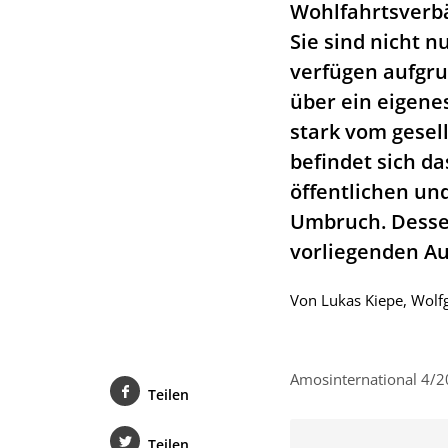
Wohlfahrtsverbä
Sie sind nicht 
verfügen aufgru
über ein eigene
stark vom gesel
befindet sich d
öffentlichen und
Umbruch. Desse
vorliegenden Au
Von
Lukas Kiepe
,
Wolf
Amosinternational 4/2
Teilen
Teilen