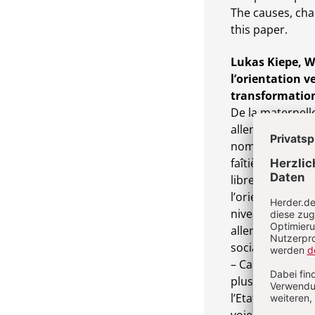
The causes, cha
this paper.
Lukas Kiepe, W
l’orientation 
transformatio
De la maternelle
allemand, les a
nombreux service
faîtières regrou
libre, occupent
l’orientation de
niveau internati
allemande (DRK),
sociale des Jui
– Caritas et Dia
plus grandes as
l’Etat et les Eg
voie) et sont p