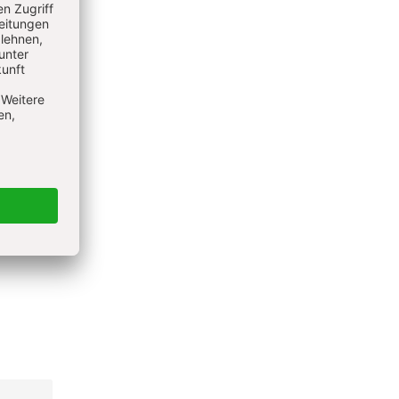
en
ons