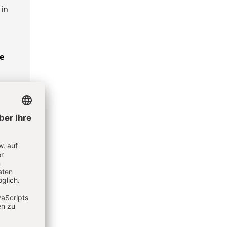
 in
de
 de
le
es
les
me