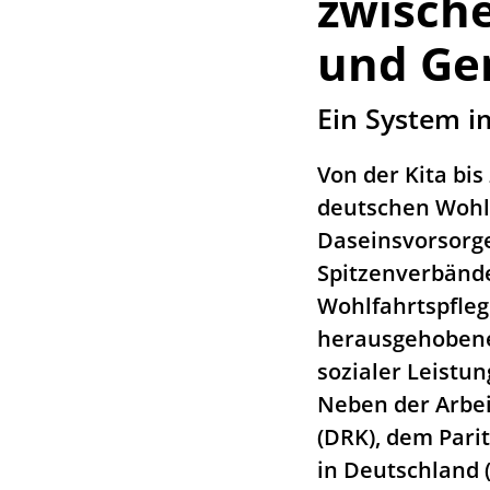
zwisch
und Ge
:
Ein System 
Von der Kita bi
deutschen Wohlfa
Daseinsvorsorge
Spitzenverbände
Wohlfahrtspfle
herausgehobene 
sozialer Leistun
Neben der Arbe
(DRK), dem Pari
in Deutschland 