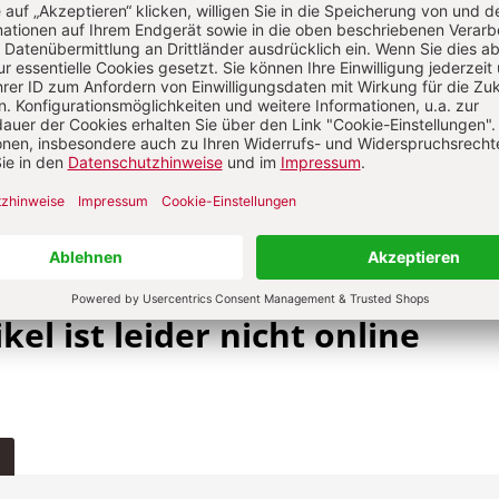
sumé, le système de protection sociale coopératif avec des
lics et privés se trouve, depuis le milieu des années 1990, 
ion profonde. L’article en examine les causes, les expressi
nces.
kel ist leider nicht online