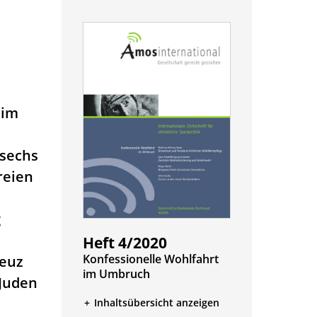
 im
 sechs
reien
g
Heft 4/2020
:
Konfessionelle Wohlfahrt
reuz
im Umbruch
 Juden
Inhaltsübersicht anzeigen