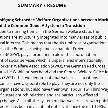
SUMMARY / RESUMÉ
olfgang Schroeder: Welfare Organisations between Mar
nd the Common Good. A System in Transition
en to nursing home : in the German welfare state, the
tions are structurally integrated into many areas of public
ral interest. This means that the six umbrella organisations
d in the Bundesarbeitsgemeinschaft der Freien
e (BAGFW), play a prominent role in the coordination
of social services which is unparalleled internationally.
orkers’ Welfare Association (AWO), the German Red Cross
tätische Wohlfahrtsverband and the Central Welfare Office f
 (ZWST), the two denominational welfare associations –
onie – have a special role to play. They are not only the
 organisations, but also have their own labour law (Third Wa
fic state-church relations and are particularly affected
) change. All in all, the system of dual welfare care with publ
viders has been in a state of upheaval since the mid-1990s.