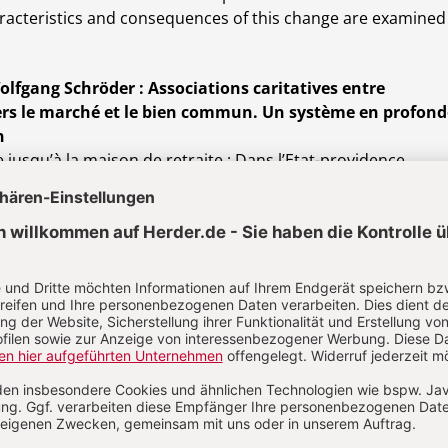
racteristics and consequences of this change are examined
olfgang Schröder : Associations caritatives entre
vers le marché et le bien commun. Un système en profon
n
 jusqu’à la maison de retraite : Dans l’Etat-providence
ssociations caritatives sont structurellement intégrées dans
s publics d’interêt général. Ainsi, les six organisations
pées dans le Groupe de Travail fédéral de l’Assistance socia
 une place de premier plan dans la coordination et
s prestations sociales qui n’a pas d’égal au
onal. Outre la Mutualité ouvrière (AWO), la Croix rouge
l’Assitance paritaire d’aide sociale et l’Office central d’aide
fs en Allemagne (ZWST), les deux associations confessionnell
konie – jouent un rôle particulier. Non seulement elles sont 
sociations, mais, en raison des relations spécifiques entre
lises, elles ont également leur propre droit du travail (troisiè
articulièrement touchées par les changements sociaux (des