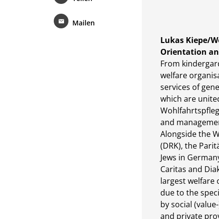
Mailen
Lukas Kiepe/W
Orientation a
From kindergard
welfare organisa
services of gene
which are unite
Wohlfahrtspfleg
and management 
Alongside the W
(DRK), the Pari
Jews in Germany
Caritas and Diak
largest welfare
due to the speci
by social (value-
and private pro