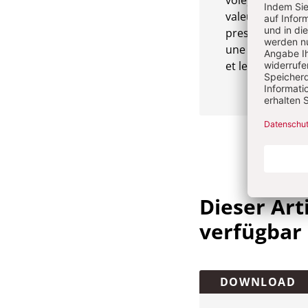
valeurs). En ré
prestataires pub
une transformat
et les conséque
Dieser Arti
verfügbar
Überschrift
DOWNLOAD
Artikel-