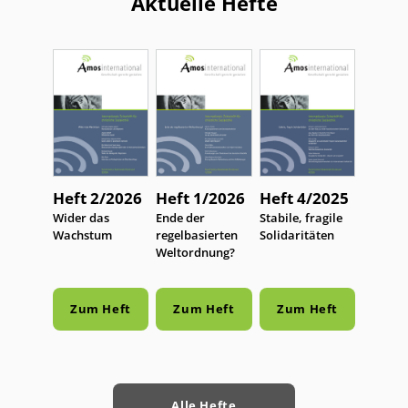
Aktuelle Hefte
Heft 2/2026
Heft 1/2026
Heft 4/2025
:
Wider das
:
Ende der
:
Stabile, fragile
Wachstum
regelbasierten
Solidaritäten
Weltordnung?
Zum Heft
Zum Heft
Zum Heft
Alle Hefte