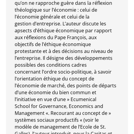
qu’on ne rapproche guère dans la réflexion
théologique sur l’économie : celui de
l’économie générale et celui de la
gestion d’entreprise. L’auteur discute les
apsects d’éthique économique par rapport
aux réflexions du Pape François, aux
objectifs de l’éthique économique
protestante et à des décisions au niveau de
l’entreprise. Il désigne des développements
possibles des conditions cadres
concernant l’ordre socio-politique, à savoir
l’orientation éthique du concept de
l’économie de marché, des points de départs
d’une économie du bien commun et
l’initiative en vue d’une » Ecumenical
School for Governance, Economics and
Management «. Recourant au concept de »
systèmes sociaux productifs « (voir le
modèle de management de l‘Ecole de St.
Galles), l’auteur introduit, pour la Caritas et