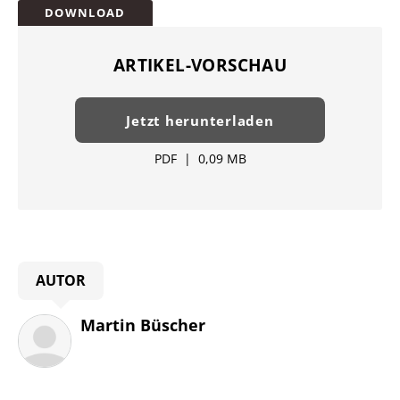
Überschrift
DOWNLOAD
Artikel-
Infos
ARTIKEL-VORSCHAU
Jetzt herunterladen
PDF
|
0,09 MB
AUTOR
Martin Büscher