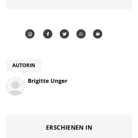
Word
Teilen
Teilen
Whatsapp
Mailen
Überschrift
AUTORIN
Artikel-
Infos
Brigitte Unger
ERSCHIENEN IN