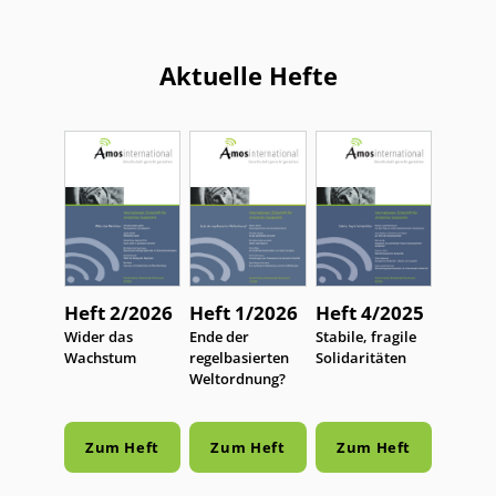
Aktuelle Hefte
Heft 2/2026
Heft 1/2026
Heft 4/2025
:
Wider das
:
Ende der
:
Stabile, fragile
Wachstum
regelbasierten
Solidaritäten
Weltordnung?
Zum Heft
Zum Heft
Zum Heft