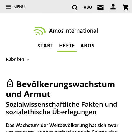
MENÜ
ABO
START
HEFTE
ABOS
Rubriken
Bevölkerungswachstum
und Armut
:
Sozialwissenschaftliche Fakten und
sozialethische Überlegungen
Das Wachstum der Weltbevölkerung hat sich zwar
verlangsamt, ist aber nach wie vor ein Faktor, der