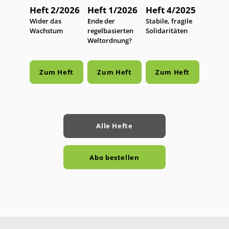
Heft 2/2026
Heft 1/2026
Heft 4/2025
:
Wider das
:
Ende der
:
Stabile, fragile
Wachstum
regelbasierten
Solidaritäten
Weltordnung?
Zum Heft
Zum Heft
Zum Heft
Alle Hefte
Abo bestellen