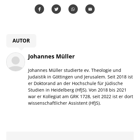
Teilen
Teilen
Whatsapp
Mailen
Überschrift
AUTOR
Artikel-
Infos
Johannes Müller
Johannes Müller studierte ev. Theologie und
Judaistik in Göttingen und Jerusalem. Seit 2018 ist
er Doktorand an der Hochschule für Jüdische
Studien in Heidelberg (HfJS). Von 2018 bis 2021
war er Kollegiat am GRK 1728, seit 2022 ist er dort
wissenschaftlicher Assistent (HfJS).