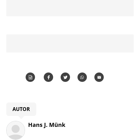
Word
Teilen
Teilen
Whatsapp
Mailen
Überschrift
AUTOR
Artikel-
Infos
Hans J. Münk