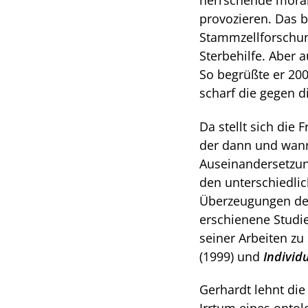
herrschende mora
provozieren. Das b
Stammzellforschun
Sterbehilfe. Aber 
So begrüßte er 200
scharf die gegen di
Da stellt sich die 
der dann und wann
Auseinandersetzun
den unterschiedlich
Überzeugungen des
erschienene Studi
seiner Arbeiten zu
(1999) und
Individ
Gerhardt lehnt die