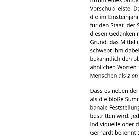
Irrtum eines ontol
Vorschub leiste. Da
die im Einsteinjah
für den Staat, der
diesen Gedanken no
Grund, das Mittel u
schwebt ihm dabei
bekanntlich den ob
ähnlichen Worten f
Menschen als
z on
Dass es neben den 
als die bloße Summ
banale Feststellung
bestritten wird. J
Individuelle oder 
Gerhardt bekennt si