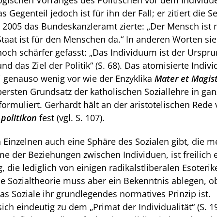
ogischen Vorranges des Politischen vor dem Individu
s Gegenteil jedoch ist für ihn der Fall; er zitiert die S
r 2005 das Bundeskanzleramt zierte: „Der Mensch ist 
 Staat ist für den Menschen da.“ In anderen Worten sie
ch schärfer gefasst: „Das Individuum ist der Urspru
nd das Ziel der Politik“ (S. 68). Das atomisierte Indi
 genauso wenig vor wie der Enzyklika
Mater et Magis
ersten Grundsatz der katholischen Soziallehre in gan
ormuliert. Gerhardt hält an der aristotelischen Rede
 politikon
fest (vgl. S. 107).
Einzelnen auch eine Sphäre des Sozialen gibt, die me
e der Beziehungen zwischen Individuen, ist freilich 
, die lediglich von einigen radikalstliberalen Esoterik
ede Sozialtheorie muss aber ein Bekenntnis ablegen, o
das Soziale ihr grundlegendes normatives Prinzip ist.
ch eindeutig zu dem „Primat der Individualität“ (S. 19