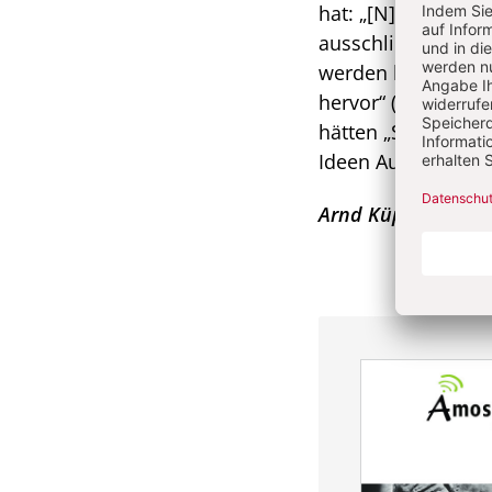
hat: „[N]ur, wo d
ausschließt, so d
werden kann, geht
hervor“ (S. 38). W
hätten „Schurkenst
Ideen Auftrieb verl
Arnd Küppers