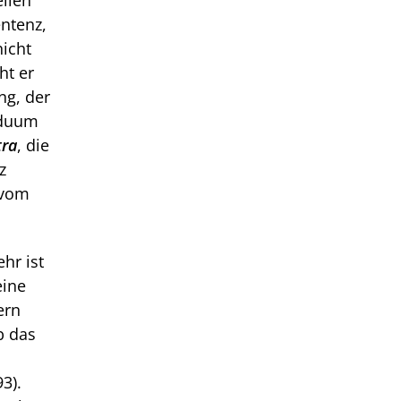
ellen
entenz,
nicht
ht er
ng, der
viduum
tra
, die
z
 vom
hr ist
eine
ern
b das
3).