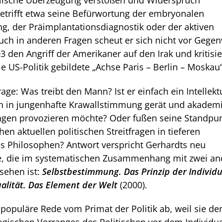
lische Überzeugung verstoßen und Widerspruch
etrifft etwa seine Befürwortung der embryonalen
g, der Präimplantationsdiagnostik oder der aktiven
auch in anderen Fragen scheut er sich nicht vor Gege
3 den Angriff der Amerikaner auf den Irak und kritisie
e US-Politik gebildete „Achse Paris – Berlin – Moskau“
Frage: Was treibt den Mann? Ist er einfach ein Intellekt
 in jungenhafte Krawallstimmung gerät und akadem
gen provozieren möchte? Oder fußen seine Standpun
en aktuellen politischen Streitfragen in tieferen
 Philosophen? Antwort verspricht Gerhardts neu
e, die im systematischen Zusammenhang mit zwei an
 sehen ist:
Selbstbestimmung. Das Prinzip der Individu
ualität. Das Element der Welt
(2000).
 populäre Rede vom Primat der Politik ab, weil sie d