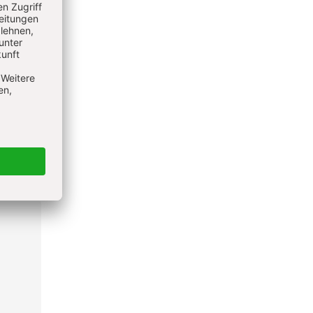
en
ochen
en
elt,
seinen