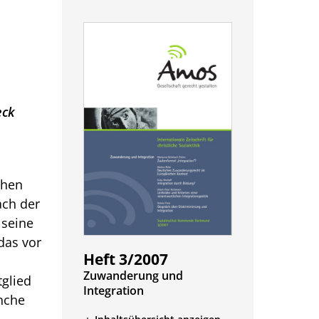
eck
chen
ach der
 seine
das vor
Heft 3/2007
:
Zuwanderung und
tglied
Integration
anche