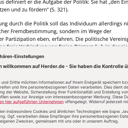
 definiert er die Aufgabe der Politik: Sie hat „den Ei
zen und zu fördern“ (S. 321).
ng durch die Politik soll das Individuum allerdings ni
scher Fremdbestimmung, sondern im Wege der
 Partizipation eben, erfahren. Die politische Verein
ine freie Verbindung von freien Bürgern […], in der sie
bestimmen
suchen“ (S. 28). Partizipation fußt also in de
der Einzelnen. Diesem Grundgedanken geht Gerhard
die nach. Er lässt dabei kaum einen Klassiker der poli
ähnt und schlägt gedankliche Brücken, die manche
 gereizten Frage veranlasst haben, ob sie es nun mi
 Aristoteliker, einem Skeptiker oder einem Optimist
 zu tun haben (siehe M. Pawlik, FAZ v. 22.01.; H. B. S
hardts Studie bietet jedenfalls eine vielschichtige,
d ungemein anregende Lektüre. Auch erfährt der Lese
soph den Angriff der Amerikaner auf den Irak legitim