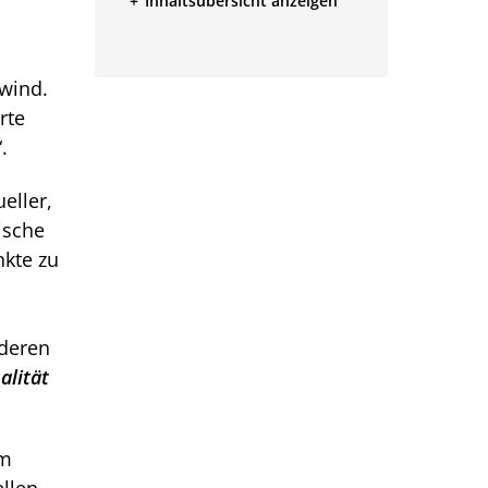
Inhaltsübersicht anzeigen
nwind.
rte
.
ueller,
ische
kte zu
deren
alität
em