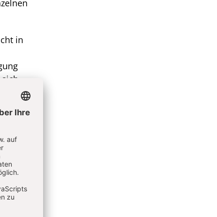
nzelnen
cht in
igung
 sich
r
t im
tischen
t einem
en der
chmid,
r,
iert