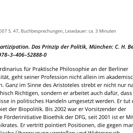
007 S. 47, Buchbesprechungen, Lesedauer: ca. 3 Minuten
artizipation. Das Prinzip der Politik, München: C. H. B
 978–3–406–52888-0
rdinarius für Praktische Philosophie an der Berliner
tät, geht seiner Profession nicht allein im akademis
. Ganz im Sinne des Aristoteles strebt er nicht nur n
hisch Richtigen, sondern er arbeitet auch dafür, dass
se in politisches Handeln umgesetzt werden. Er tut 
et der Biopolitik. Bis 2002 war er Vorsitzender der
Förderinitiative Bioethik der DFG, seit 2001 ist er Mi
ikrates. Er vertritt pointiert Positionen, die gegen m