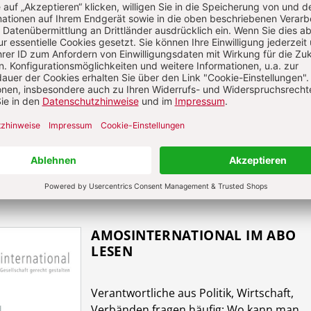
ie politische Selbstbestimmung der Personen niemand
ass von einer Mitbestimmung
aller
Staatsbürger gespr
 aus der
Partizipation aller
die
Souveränität des Ganz
ürde das Völkerrecht im Sinne Gerhardts weiterentwick
aaten“ nicht mehr viel zu lachen. Dass der Irakkrieg 
eiht, darf indes bezweifelt werden.
AMOSINTERNATIONAL IM ABO
LESEN
Verantwort­liche aus Politik, Wirtschaft,
Verbänden fragen häufig: Wo kann man