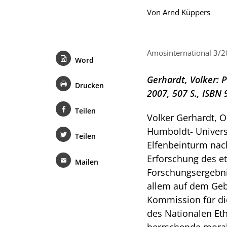
Von
Arnd Küppers
Amosinternational 3/2
Word
Gerhardt, Volker: P
Drucken
2007, 507 S., ISBN
Teilen
Volker Gerhardt, O
Humboldt- Universi
Teilen
Elfenbeinturm nach
Erforschung des et
Mailen
Forschungsergebnis
allem auf dem Gebi
Kommission für die 
des Nationalen Eth