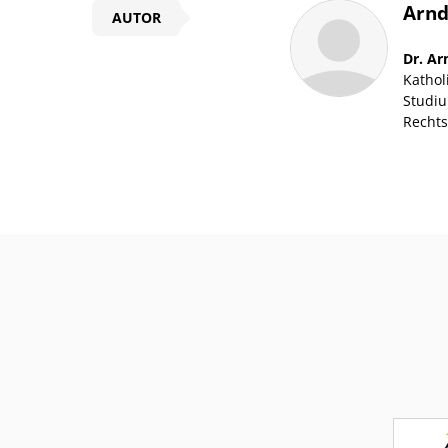
Überschrift
Arnd
AUTOR
Artikel-
Dr. A
Infos
Kathol
Studiu
Rechts