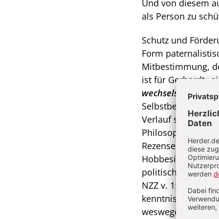
Und von diesem aus
als Person zu schüt
Schutz und Förderu
Form paternalisti
Mitbestimmung, der
ist für Gerhardt „e
wechselseitig zu 
Selbstbestimmung 
Verlauf seiner Stu
Philosophie unerw
Rezensenten zu der
Hobbesianer, einem
politischen Theorie
NZZ v. 15.03.). Ger
kenntnisreiche un
weswegen der Philo