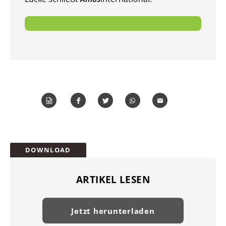
Word
Teilen
Teilen
Whatsapp
Mailen
Überschrift
DOWNLOAD
Artikel-
Infos
ARTIKEL LESEN
Jetzt herunterladen