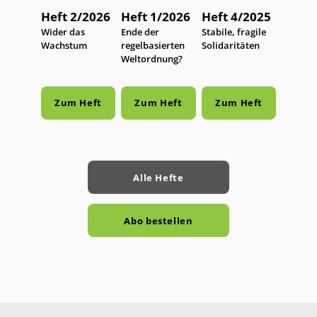
Heft 2/2026
Heft 1/2026
Heft 4/2025
:
Wider das
:
Ende der
:
Stabile, fragile
Wachstum
regelbasierten
Solidaritäten
Weltordnung?
Zum Heft
Zum Heft
Zum Heft
Alle Hefte
Abo bestellen