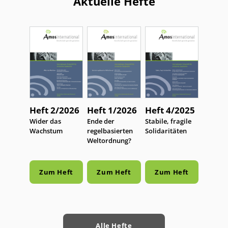
Aktuelle Hefte
Heft 2/2026
Heft 1/2026
Heft 4/2025
:
Wider das
:
Ende der
:
Stabile, fragile
Wachstum
regelbasierten
Solidaritäten
Weltordnung?
Zum Heft
Zum Heft
Zum Heft
Alle Hefte