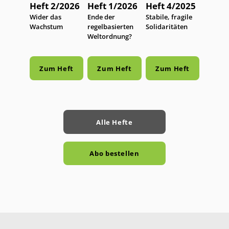
Heft 2/2026
Heft 1/2026
Heft 4/2025
:
Wider das
:
Ende der
:
Stabile, fragile
Wachstum
regelbasierten
Solidaritäten
Weltordnung?
Zum Heft
Zum Heft
Zum Heft
Alle Hefte
Abo bestellen