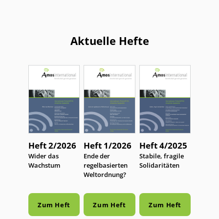
Aktuelle Hefte
Heft 2/2026
Heft 1/2026
Heft 4/2025
:
Wider das
:
Ende der
:
Stabile, fragile
Wachstum
regelbasierten
Solidaritäten
Weltordnung?
Zum Heft
Zum Heft
Zum Heft