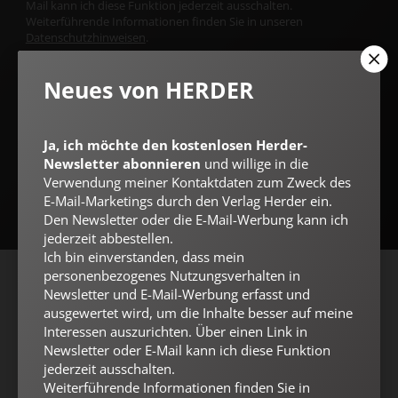
Mail kann ich diese Funktion jederzeit ausschalten.
Weiterführende Informationen finden Sie in unseren
Datenschutzhinweisen
.
E-MAIL
Neues von HERDER
Ja, ich möchte den kostenlosen Herder-
Jetzt anmelden
Newsletter abonnieren
und willige in die
Verwendung meiner Kontaktdaten zum Zweck des
E-Mail-Marketings durch den Verlag Herder ein.
Den Newsletter oder die E-Mail-Werbung kann ich
jederzeit abbestellen.
Ich bin einverstanden, dass mein
personenbezogenes Nutzungsverhalten in
AGB und Widerrufsbelehrung
Datenschutz
Barrierefreiheit
Newsletter und E-Mail-Werbung erfasst und
ausgewertet wird, um die Inhalte besser auf meine
Impressum
Interessen auszurichten. Über einen Link in
Newsletter oder E-Mail kann ich diese Funktion
jederzeit ausschalten.
Vertrag widerrufen
Abo online kündigen
Weiterführende Informationen finden Sie in