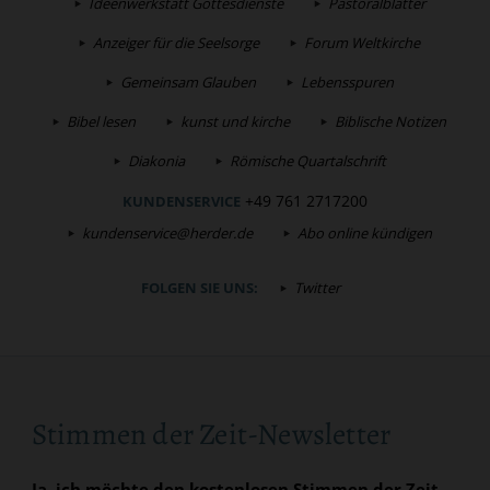
Ideenwerkstatt Gottesdienste
Pastoralblätter
Anzeiger für die Seelsorge
Forum Weltkirche
Gemeinsam Glauben
Lebensspuren
Bibel lesen
kunst und kirche
Biblische Notizen
Diakonia
Römische Quartalschrift
+49 761 2717200
KUNDENSERVICE
kundenservice@herder.de
Abo online kündigen
FOLGEN SIE UNS:
Twitter
Stimmen der Zeit-Newsletter
Ja, ich möchte den kostenlosen Stimmen der Zeit-