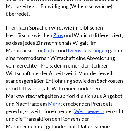
Marktseite zur Einwilligung (Willensschwäche)
überredet.
In einigen Sprachen wird, wie im biblischen
Hebräisch, zwischen
Zins
und W. nicht differenziert,
so dass jedes Zinsnehmen als W. galt. Im
Markttausch für
Güter
und
Dienstleistungen
galt in
einer vormodernen Wirtschaft eine Abweichung
vom gerechten Preis, der in einer kleinteiligen
Wirtschaft aus der Arbeitszeit i. V. m. der jeweils
standesgemäßen Entlohnung sowie den Sachkosten
ermittelt wurde, als W. In einer modernen
Marktwirtschaft gelten apriori die sich aus Angebot
und Nachfrage am
Markt
ergebenden Preise als
gerecht, soweit hinreichender
Wettbewerb
herrscht
und die Transaktion den Konsens der
Marktteilnehmer gefunden hat. Daher ist eine