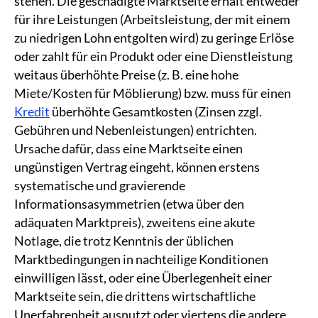
stehen. Die geschädigte Marktseite erhält entweder
für ihre Leistungen (Arbeitsleistung, der mit einem
zu niedrigen Lohn entgolten wird) zu geringe Erlöse
oder zahlt für ein Produkt oder eine Dienstleistung
weitaus überhöhte Preise (z. B. eine hohe
Miete/Kosten für Möblierung) bzw. muss für einen
Kredit
überhöhte Gesamtkosten (Zinsen zzgl.
Gebühren und Nebenleistungen) entrichten.
Ursache dafür, dass eine Marktseite einen
ungünstigen Vertrag eingeht, können erstens
systematische und gravierende
Informationsasymmetrien (etwa über den
adäquaten Marktpreis), zweitens eine akute
Notlage, die trotz Kenntnis der üblichen
Marktbedingungen in nachteilige Konditionen
einwilligen lässt, oder eine Überlegenheit einer
Marktseite sein, die drittens wirtschaftliche
Unerfahrenheit ausnutzt oder viertens die andere