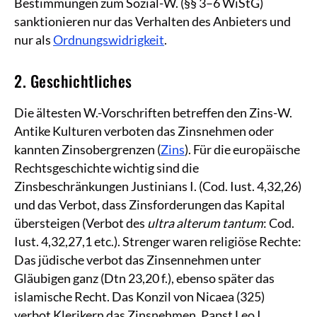
Bestimmungen zum Sozial-W. (§§ 3–6 WiStG)
sanktionieren nur das Verhalten des Anbieters und
nur als
Ordnungswidrigkeit
.
2. Geschichtliches
Die ältesten W.-Vorschriften betreffen den Zins-W.
Antike Kulturen verboten das Zinsnehmen oder
kannten Zinsobergrenzen (
Zins
). Für die europäische
Rechtsgeschichte wichtig sind die
Zinsbeschränkungen Justinians I. (Cod. Iust. 4,32,26)
und das Verbot, dass Zinsforderungen das Kapital
übersteigen (Verbot des
ultra alterum tantum
: Cod.
Iust. 4,32,27,1 etc.). Strenger waren religiöse Rechte:
Das jüdische verbot das Zinsennehmen unter
Gläubigen ganz (Dtn 23,20 f.), ebenso später das
islamische Recht. Das Konzil von Nicaea (325)
verbot Klerikern das Zinsnehmen, Papst Leo I.