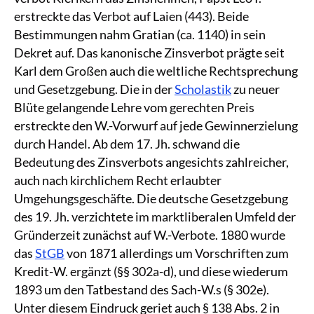
erstreckte das Verbot auf Laien (443). Beide
Bestimmungen nahm Gratian (ca. 1140) in sein
Dekret auf. Das kanonische Zinsverbot prägte seit
Karl dem Großen auch die weltliche Rechtsprechung
und Gesetzgebung. Die in der
Scholastik
zu neuer
Blüte gelangende Lehre vom gerechten Preis
erstreckte den W.-Vorwurf auf jede Gewinnerzielung
durch Handel. Ab dem 17. Jh. schwand die
Bedeutung des Zinsverbots angesichts zahlreicher,
auch nach kirchlichem Recht erlaubter
Umgehungsgeschäfte. Die deutsche Gesetzgebung
des 19. Jh. verzichtete im marktliberalen Umfeld der
Gründerzeit zunächst auf W.-Verbote. 1880 wurde
das
StGB
von 1871 allerdings um Vorschriften zum
Kredit-W. ergänzt (§§ 302a-d), und diese wiederum
1893 um den Tatbestand des Sach-W.s (§ 302e).
Unter diesem Eindruck geriet auch § 138 Abs. 2 in