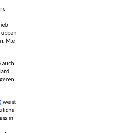
hre
rieb
Gruppen
n. M.e
o auch
dard
igeren
O
weist
zliche
ass in