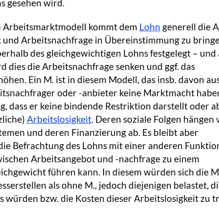
ns gesehen wird.
en Arbeitsmarktmodell kommt dem
Lohn
generell die 
t und Arbeitsnachfrage in Übereinstimmung zu bringe
erhalb des gleichgewichtigen Lohns festgelegt – und
rd dies die Arbeitsnachfrage senken und ggf. das
öhen. Ein M. ist in diesem Modell, das insb. davon au
eitsnachfrager oder -anbieter keine Marktmacht habe
g, dass er keine bindende Restriktion darstellt oder a
zliche)
Arbeitslosigkeit
. Deren soziale Folgen hängen 
temen und deren Finanzierung ab. Es bleibt aber
 die Befrachtung des Lohns mit einer anderen Funktion
wischen Arbeitsangebot und -nachfrage zu einem
ichgewicht führen kann. In diesem würden sich die M
serstellen als ohne M., jedoch diejenigen belastet, di
os würden bzw. die Kosten dieser Arbeitslosigkeit zu t