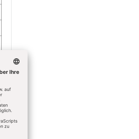
m eines
um