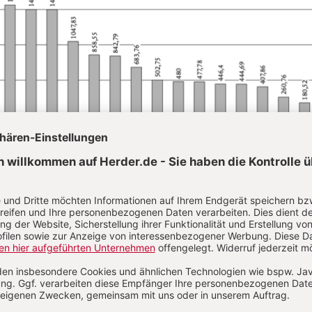
Abb.: M. in € pro Monat bei Vollzeitbeschäftigung
de ein gesetzlicher M. erstmals zum 1.1.2015 in For
lohns in Höhe von 8,50 € eingeführt und erstmals z