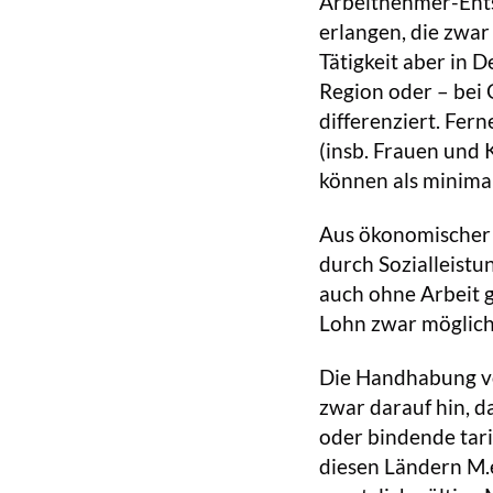
Arbeitnehmer-Ents
erlangen, die zwar
Tätigkeit aber in 
Region oder – bei 
differenziert. Fern
(insb. Frauen und 
können als minimal
Aus ökonomischer –
durch Sozialleistu
auch ohne Arbeit g
Lohn zwar mögliche
Die Handhabung von
zwar darauf hin, d
oder bindende tarif
diesen Ländern M.e