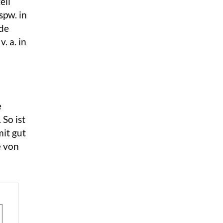
eil
spw. in
nde
. a. in
e
 So ist
mit gut
e von