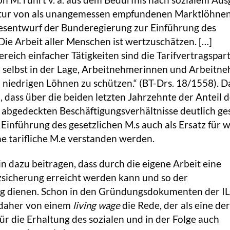
 M. rührt v. a. aus dem Bedürfnis nach sozialem Aus
tur von als unangemessen empfundenen Marktlöhnen
zesentwurf der Bunderegierung zur Einführung des
„Die Arbeit aller Menschen ist wertzuschätzen. […]
reich einfacher Tätigkeiten sind die Tarifvertragspar
r selbst in der Lage, Arbeitnehmerinnen und Arbeitn
iedrigen Löhnen zu schützen.“ (BT-Drs. 18/1558). Da
, dass über die beiden letzten Jahrzehnte der Anteil 
g abgedeckten Beschäftigungsverhältnisse deutlich g
e Einführung des gesetzlichen M.s auch als Ersatz für 
e tarifliche M.e verstanden werden.
in dazu beitragen, dass durch die eigene Arbeit eine
zsicherung erreicht werden kann und so der
 dienen. Schon in den Gründungsdokumenten der IL
 daher von einem
living wage
die Rede, der als eine der
r die Erhaltung des sozialen und in der Folge auch