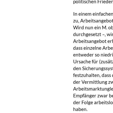
politischen Friede
In einem einfach
zu, Arbeitsangebo
Wird nun ein M. ob
durchgesetzt –, wi
Arbeitsangebot erh
dass einzelne Arb
entweder so niedri
Ursache für (zusät
den Sicherungssys
festzuhalten, dass
der Vermittlung z
Arbeitsmarktungle
Empfänger zwar bes
der Folge arbeitsl
haben.