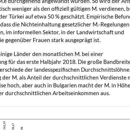
e M.e durchgehend angewandt würden. So wird der Ant
tisch weniger als den offiziell gültigen M. verdienen, b
der Türkei auf etwa 50 % geschätzt. Empirische Befu
 dass die Nichteinhaltung gesetzlicher M.-Regelungen v
n, im informellen Sektor, in der Landwirtschaft und
e gegenüber Frauen stark ausgeprägt ist.
 einige Länder den monatlichen M. bei einer
ung für das erste Halbjahr 2018. Die große Bandbreit
nterschiede der landesspezifischen Durchschnittslöhne.
der M. als Anteil der durchschnittlichen Verdienste 
se hoch, aber auch in Bulgarien macht der M. in Höh
er durchschnittlichen Arbeitseinkommen aus.