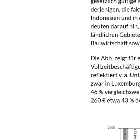
gesetzlich gültig
derjenigen, die fak
Indonesien und in 
deuten darauf hin,
ländlichen Gebiete
Bauwirtschaft sowi
Die Abb. zeigt für
Vollzeitbeschäftig
reflektiert v. a. U
zwar in Luxemburg 
46 % vergleichswei
260 € etwa 43 % d