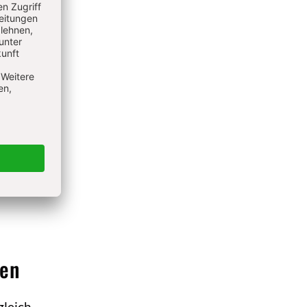
pp
ienste
ch auf
Schul-
zu
 die
nen