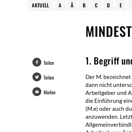
AKTUELL
A
Ä
B
C
D
E
MINDES
1. Begriff u
Teilen
Der M. bezeichnet 
Teilen
dann nicht untersc
Mailen
Arbeitgeber und A
die Einführung ein
(M.e) oder auch du
anzuwenden. Letzt
Allgemeinverbindl