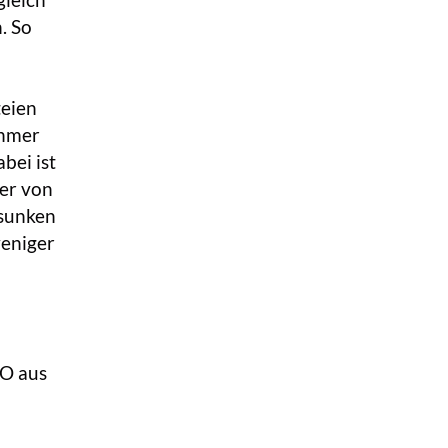
gleich
. So
teien
ehmer
bei ist
der von
esunken
weniger
O aus