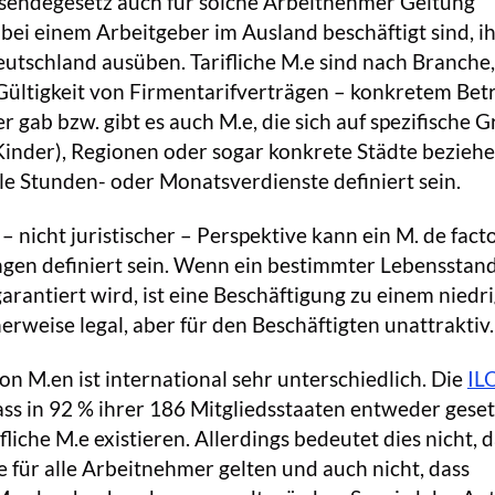
endegesetz auch für solche Arbeitnehmer Geltung
 bei einem Arbeitgeber im Ausland beschäftigt sind, i
Deutschland ausüben. Tarifliche M.e sind nach Branche,
Gültigkeit von Firmentarifverträgen – konkretem Bet
er gab bzw. gibt es auch M.e, die sich auf spezifische 
Kinder), Regionen oder sogar konkrete Städte beziehe
e Stunden- oder Monatsverdienste definiert sein.
 nicht juristischer – Perspektive kann ein M. de fact
ngen definiert sein. Wenn ein bestimmter Lebensstan
arantiert wird, ist eine Beschäftigung zu einem niedr
rweise legal, aber für den Beschäftigten unattraktiv.
 M.en ist international sehr unterschiedlich. Die
IL
ass in 92 % ihrer 186 Mitgliedsstaaten entweder geset
liche M.e existieren. Allerdings bedeutet dies nicht, d
 für alle Arbeitnehmer gelten und auch nicht, dass