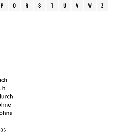
P
Q
R
S
T
U
V
W
Z
uch
 h.
durch
löhne
Löhne
das