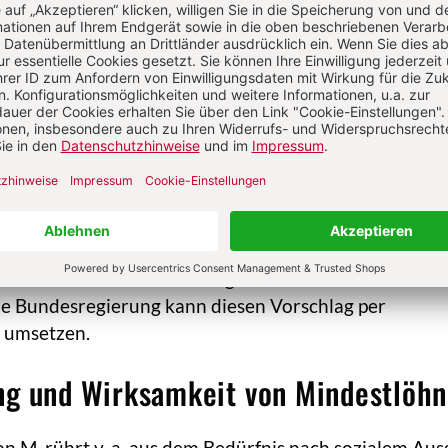
€ angepasst, was bei Vollzeitbeschäftigung zu den kna
der Abb. führt und etwa 41 % der Durchschnittsverd
ings gibt es eine Reihe von Ausnahmen für den Anspru
ugendliche unter 18 Jahren ohne abgeschlossene
Auszubildende und Praktikanten, die ein
tikum von bis zu drei Monaten bzw. im Rahmen ihrer 
ildung absolvieren und Langzeitarbeitslose für bis 
r die angemessene Höhe befindet die M.-Kommission,
stimmberechtigten Vertretern von Arbeitnehmern und
m nur bei einer Patt-Situation stimmberechtigten
e zwei nicht stimmberechtigten Wissenschaftlern
e Bundesregierung kann diesen Vorschlag per
umsetzen.
ng und Wirksamkeit von Mindestlöh