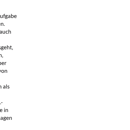
Aufgabe
n.
 auch
sgeht,
n,
ber
von
 als
.-
e in
ragen