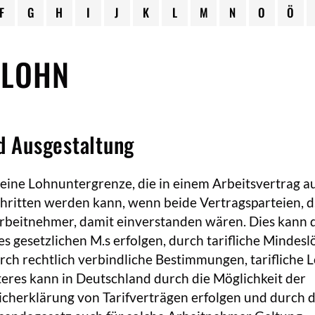
F
G
H
I
J
K
L
M
N
O
Ö
TLOHN
nd Ausgestaltung
eine Lohnuntergrenze, die in einem Arbeitsvertrag a
hritten werden kann, wenn beide Vertragsparteien, d.
rbeitnehmer, damit einverstanden wären. Dies kann 
es gesetzlichen M.s erfolgen, durch tarifliche Mindes
rch rechtlich verbindliche Bestimmungen, tarifliche 
eres kann in Deutschland durch die Möglichkeit der
icherklärung von Tarifverträgen erfolgen und durch 