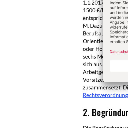
1.1.2017 auf 8,84 
1500 €/Monat aus 
entspricht. Allerd
M. Dazu gehören J
Berufsausbildung, 
Orientierungsprak
oder Hochschulausb
sechs Monate. Übe
sich aus je drei 
Arbeitgebern, eine
Vorsitzenden sowi
zusammensetzt. Di
Rechtsverordnung
2. Begründu