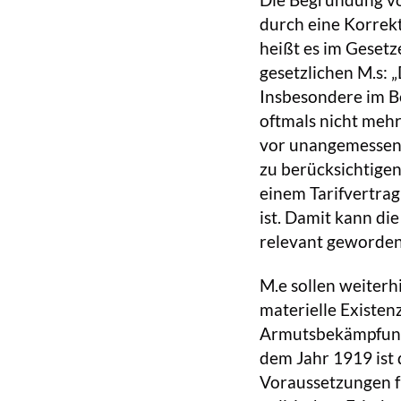
Die Begründung von
durch eine Korrek
heißt es im Geset
gesetzlichen M.s: 
Insbesondere im Be
oftmals nicht meh
vor unangemessen n
zu berücksichtigen
einem Tarifvertra
ist. Damit kann di
relevant geworden
M.e sollen weiterh
materielle Existen
Armutsbekämpfung
dem Jahr 1919 ist
Voraussetzungen fü