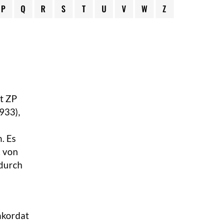
P
Q
R
S
T
U
V
W
Z
t ZP
933),
n. Es
. von
 durch
nkordat