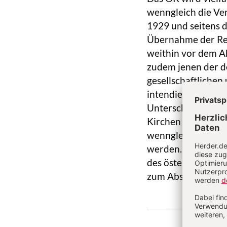
wenngleich die Ve
1929 und seitens 
Übernahme der Reg
weithin vor dem A
zudem jenen der d
gesellschaftlichen
intendiertes Volks
Unterschied zur B
Kirchen und Religi
wenngleich entspr
werden. Art. 16 Ab
des österreichisch
zum Abschluss von