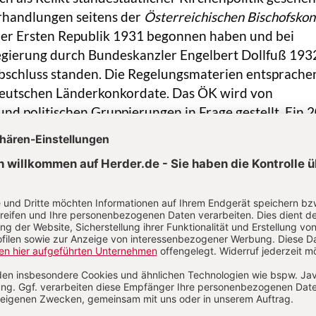
rhandlungen seitens der
Österreichischen Bischofskon
der Ersten Republik 1931 begonnen haben und bei
ierung durch Bundeskanzler Engelbert Dollfuß 193
bschluss standen. Die Regelungsmaterien entsprache
eutschen Länderkonkordate. Das ÖK wird von
 und politischen Gruppierungen in Frage gestellt. Ein 
begehren gegen Kirchenprivilegien ist jedoch gescheit
RD kann die Republik Österreich keine Verträge mit 
onsgemeinschaften (vgl. Art. 15a B-VG) abschließen,
echende Gesetze (zuletzt IslamG 2015) ähnlich verha
s. 1 B-VG schließt Länderkonkordate aus. Der Fortbe
en religionsrechtlichen Systems und damit die Möglic
 Konkordaten sind durch Art. 17 des AEUV gewährlei