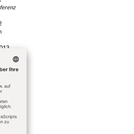
ferenz
2
n
2013
ert. Im
anderen
ndelt
stand
hkeit
stet.