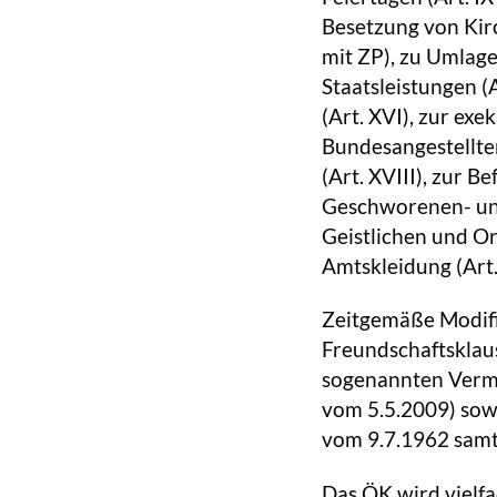
Besetzung von Kirc
mit ZP), zu Umlag
Staatsleistungen (
(Art. XVI), zur exe
Bundesangestellten
(Art. XVIII), zur 
Geschworenen- und
Geistlichen und Or
Amtskleidung (Art.
Zeitgemäße Modifi
Freundschaftsklaus
sogenannten Vermö
vom 5.5.2009) sowi
vom 9.7.1962 samt
Das ÖK wird vielfa