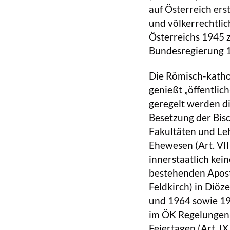
auf Österreich er
und völkerrechtli
Österreichs 1945 z
Bundesregierung 
Die Römisch-katholi
genießt „öffentlich
geregelt werden di
Besetzung der Bisc
Fakultäten und Lehr
Ehewesen (Art. VI
innerstaatlich kei
bestehenden Apost
Feldkirch) in Diö
und 1964 sowie 196
im ÖK Regelungen
Feiertagen (Art. I