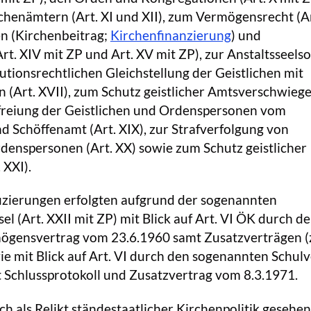
henämtern (Art. XI und XII), zum Vermögensrecht (Art
en (Kirchenbeitrag;
Kirchenfinanzierung
) und
Art. XIV mit ZP und Art. XV mit ZP), zur Anstaltsseels
kutionsrechtlichen Gleichstellung der Geistlichen mit
 (Art. XVII), zum Schutz geistlicher Amtsverschwieg
Befreiung der Geistlichen und Ordenspersonen vom
 Schöffenamt (Art. XIX), zur Strafverfolgung von
denspersonen (Art. XX) sowie zum Schutz geistlicher
 XXI).
zierungen erfolgten aufgrund der sogenannten
el (Art. XXII mit ZP) mit Blick auf Art. VI ÖK durch d
gensvertrag vom 23.6.1960 samt Zusatzverträgen (z
e mit Blick auf Art. VI durch den sogenannten Schulv
 Schlussprotokoll und Zusatzvertrag vom 8.3.1971.
ch als Relikt ständestaatlicher Kirchenpolitik gesehen