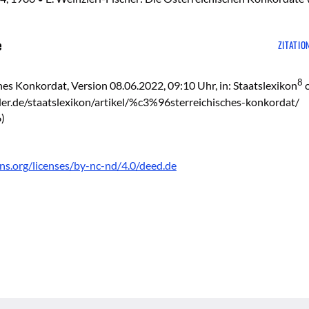
e
ZITATIO
8
hes Konkordat, Version 08.06.2022, 09:10 Uhr, in: Staatslexikon
o
er.de/staatslexikon/artikel/%c3%96sterreichisches-konkordat/
)
ns.org/licenses/by-nc-nd/4.0/deed.de