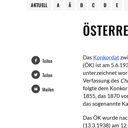
AKTUELL
A
Ä
B
C
D
E
ÖSTERR
Das
Konkordat
zw
Teilen
(ÖK) ist am 5.6.193
unterzeichnet wor
Teilen
Verfassung des
Chr
folgte dem Konkord
Mailen
1855, das 1870 von
das sogenannte Ka
Das ÖK wurde nach
(13.3.1938) am 12.