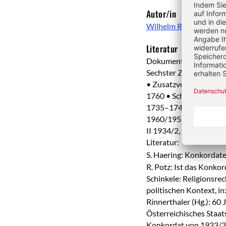
Autor/in
Wilhelm Rees
Literatur
Dokumente:
Sechster Zusatzvertrag,
• Zusatzvertrag, in: A
1760 • Schulvertrag, i
1735–1741 • Vermögensv
1960/195, 1993–1997 •
II 1934/2, 33–49.
Literatur:
S. Haering: Konkordat
R. Potz: Ist das Konkor
Schinkele: Religionsre
politischen Kontext, 
Rinnerthaler (Hg.): 60
Österreichisches Staat
Konkordat von 1933/34