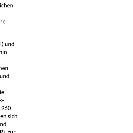
lichen
che
I) und
hin
chen
 und
ie
k-
 1960
en sich
und
P), zur