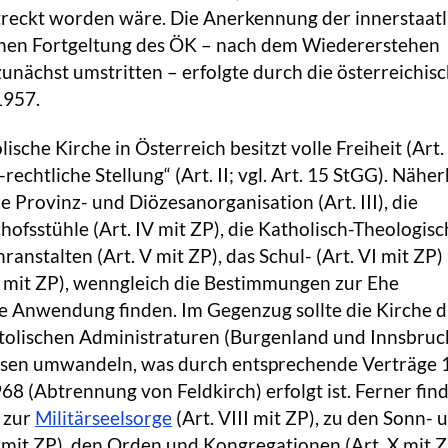
streckt worden wäre. Die Anerkennung der innerstaat
chen Fortgeltung des ÖK – nach dem Wiedererstehen
unächst umstritten – erfolgte durch die österreichis
1957.
sche Kirche in Österreich besitzt volle Freiheit (Art. 
-rechtliche Stellung“ (Art. II; vgl. Art. 15 StGG). Näher
e Provinz- und Diözesanorganisation (Art. III), die
hofsstühle (Art. IV mit ZP), die Katholisch-Theologis
anstalten (Art. V mit ZP), das Schul- (Art. VI mit ZP)
I mit ZP), wenngleich die Bestimmungen zur Ehe
ne Anwendung finden. Im Gegenzug sollte die Kirche d
olischen Administraturen (Burgenland und Innsbruc
zesen umwandeln, was durch entsprechende Verträge
8 (Abtrennung von Feldkirch) erfolgt ist. Ferner find
 zur
Militärseelsorge
(Art. VIII mit ZP), zu den Sonn- 
X mit ZP), den Orden und Kongregationen (Art. X mit Z