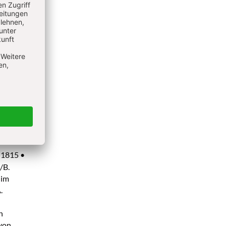
 2009/120
9, 1757–
2/273,
erreich
erreich
–1815 •
/B.
 im
.
n
 von