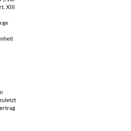
. XIII
orge
enheit
en
uletzt
ertrag
,