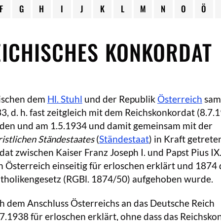
F
G
H
I
J
K
L
M
N
O
Ö
EICHISCHES KONKORDAT
ischen dem
Hl. Stuhl
und der Republik
Österreich
sam
3, d. h. fast zeitgleich mit dem Reichskonkordat (8.7.1
den und am 1.5.1934 und damit gemeinsam mit der
istlichen Ständestaates
(
Ständestaat
) in Kraft getrete
at zwischen Kaiser Franz Joseph I. und Papst Pius IX
 Österreich einseitig für erloschen erklärt und 1874
tholikengesetz (RGBl. 1874/50) aufgehoben wurde.
 dem Anschluss Österreichs an das Deutsche Reich
7.1938 für erloschen erklärt, ohne dass das Reichsko