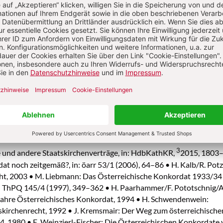
 in: AAS 101 (2009), 937 f.; BGBl. für die Republik Österreich III
AS 64 (1972), 478–481; BGBl. für die Republik Österreich 1972/28
n: AAS 54 (1962), 641–652; BGBl. für die Republik Österreich 196
ertrag, in: AAS 52 (1960), 933–941; BGBl. für die Republik Öst
 ÖK, in: AAS 26 (1934), 249–282; BGBl. für den Bundesstaat Öst
3
e und andere Staatskirchenverträge, in: HdbKathKR,
2015, 1803
dat noch zeitgemäß?, in: öarr 53/1 (2006), 64–86 • H. Kalb/R. Potz
cht, 2003 • M. Liebmann: Das Österreichische Konkordat 1933/34
in: ThPQ 145/4 (1997), 349–362 • H. Paarhammer/F. Pototschnig/A
 Jahre Österreichisches Konkordat, 1994 • H. Schwendenwein:
skirchenrecht, 1992 • J. Kremsmair: Der Weg zum österreichische
, 1980 • E. Weinzierl-Fischer: Die Österreichischen Konkordate