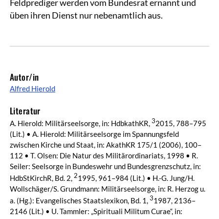
Feldprediger werden vom Bundesrat ernannt und
üben ihren Dienst nur nebenamtlich aus.
Autor/in
Alfred Hierold
Literatur
3
A. Hierold: Militärseelsorge, in: HdbkathKR,
2015, 788–795
(Lit.) • A. Hierold: Militärseelsorge im Spannungsfeld
zwischen Kirche und Staat, in: AkathKR 175/1 (2006), 100–
112 • T. Olsen: Die Natur des Militärordinariats, 1998 • R.
Seiler: Seelsorge in Bundeswehr und Bundesgrenzschutz, in:
2
HdbStKirchR, Bd. 2,
1995, 961–984 (Lit.) • H.-G. Jung/H.
Wollschäger/S. Grundmann: Militärseelsorge, in: R. Herzog u.
3
a. (Hg.): Evangelisches Staatslexikon, Bd. 1,
1987, 2136–
2146 (Lit.) • U. Tammler: „Spirituali Militum Curae“, in: