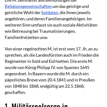
Religionsgemeinschaften
um das geistige und
geistliche Wohl der
Soldaten
, die ihnen jeweils
angehören, und deren Familienangehörigen. Im
weiteren Sinn umfasst sie auch soziale Aktivitäten
wie Betreuung bei Traumatisierungen,
Familienfreizeiten usw.
Von einer regelrechten M. ist erst vom 17. Jh. an zu
sprechen, als die Landesfürsten auch im Frieden die
Regimenter in Sold und Eid hielten. Die erste M.
wurde von König Philipp IV. von Spanien 1645
angeordnet. In Bayern wurde die M. durch ein
päpstliches Breve vom 20.4.1841 und in Preußen
von 1848 bis 1868, endgültig am 22.5.1868,
geschaffen.
1. Militärseelsorge in