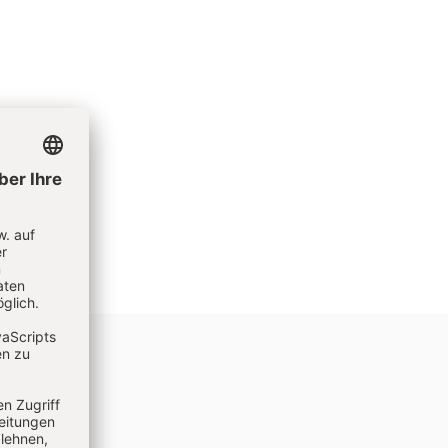
zum
hiedenen
e am
hichte