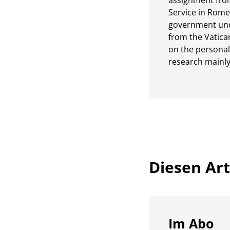
assignment from
Service in Rome
government unde
from the Vatica
on the personal
research mainly
Diesen Arti
Im Abo