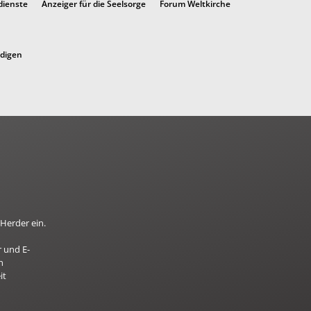
dienste
Anzeiger für die Seelsorge
Forum Weltkirche
ndigen
Herder ein.
 und E-
n
it