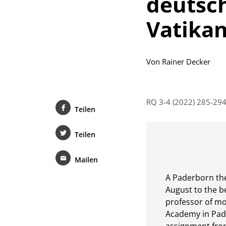
deutsch
Vatika
Von
Rainer Decker
RQ 3-4 (2022) 285-29
Teilen
Teilen
Mailen
A Paderborn the
August to the b
professor of mo
Academy in Pade