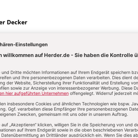
er Decker
iner Decker, Historiker, ist ein international anerkannter Experte 
Hexenverfolgung. Er war als wissenschaftlicher Berater an versc
hprojekten zu diesem Thema beteiligt. Rainer Decker unterrichtet
orner Goerdeler-Gymnasium und war Fachleiter für das Fach Gesc
atlichen Studienseminar Paderborn.
Aktuelle Hefte