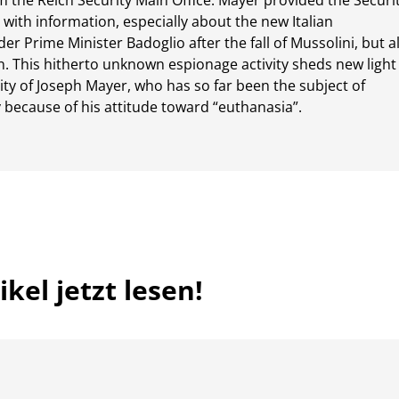
 the Reich Security Main Office. Mayer provided the Securi
 with information, especially about the new Italian
r Prime Minister Badoglio after the fall of Mussolini, but a
n. This hitherto unknown espionage activity sheds new light
ity of Joseph Mayer, who has so far been the subject of
 because of his attitude toward “euthanasia”.
kel jetzt lesen!