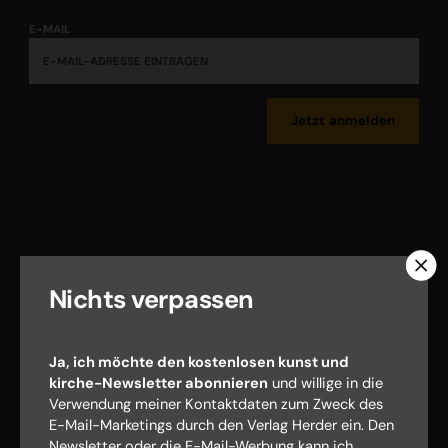
E-MAIL
Jetzt anmelden
AGB und Widerrufsbelehrung
Datenschutz
Nichts verpassen
Barrierefreiheit
Impressum
Ja, ich möchte den kostenlosen kunst und
Vertrag widerrufen
Abo online kündigen
kirche-Newsletter abonnieren
und willige in die
Verwendung meiner Kontaktdaten zum Zweck des
E-Mail-Marketings durch den Verlag Herder ein. Den
Newsletter oder die E-Mail-Werbung kann ich