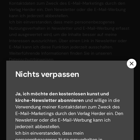
Kontaktdaten zum Zweck des E-Mail-Marketings durch den
Verlag Herder ein. Den Newsletter oder die E-Mail-Werbung
kann ich jederzeit abbestellen.
Ich bin einverstanden, dass mein personenbezogenes
Nutzungsverhalten in Newsletter und E-Mail-Werbung erfasst
und ausgewertet wird, um die Inhalte besser auf meine
Interessen auszurichten. Über einen Link in Newsletter oder
E-Mail kann ich diese Funktion jederzeit ausschalten.
Weiterführende Informationen finden Sie in unseren
Datenschutzhinweisen
.
E-MAIL
Nichts verpassen
Ja, ich möchte den kostenlosen kunst und
Jetzt anmelden
kirche-Newsletter abonnieren
und willige in die
Verwendung meiner Kontaktdaten zum Zweck des
E-Mail-Marketings durch den Verlag Herder ein. Den
Newsletter oder die E-Mail-Werbung kann ich
jederzeit abbestellen.
Ich bin einverstanden, dass mein
personenbezogenes Nutzungsverhalten in