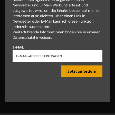
Newsletter und E-Mail-Werbung erfasst und
AGB und Widerrufsbelehrung
Datenschutz
ausgewertet wird, um die Inhalte besser auf meine
Barrierefreiheit
Impressum
Interessen auszurichten. Über einen Link in
Newsletter oder E-Mail kann ich diese Funktion
jederzeit ausschalten.
Vertrag widerrufen
Abo online kündigen
Weiterführende Informationen finden Sie in unseren
Datenschutzhinweisen
.
E-MAIL
Jetzt anfordern
Nach oben