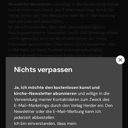
Newsletter abonnieren
und willige in die Verwendung meiner
Kontaktdaten zum Zweck des E-Mail-Marketings durch den
Verlag Herder ein. Den Newsletter oder die E-Mail-Werbung
kann ich jederzeit abbestellen.
Ich bin einverstanden, dass mein personenbezogenes
Nutzungsverhalten in Newsletter und E-Mail-Werbung erfasst
und ausgewertet wird, um die Inhalte besser auf meine
Interessen auszurichten. Über einen Link in Newsletter oder
E-Mail kann ich diese Funktion jederzeit ausschalten.
Weiterführende Informationen finden Sie in unseren
Datenschutzhinweisen
.
Nichts verpassen
E-MAIL
Ja, ich möchte den kostenlosen kunst und
kirche-Newsletter abonnieren
und willige in die
Jetzt anmelden
Verwendung meiner Kontaktdaten zum Zweck des
E-Mail-Marketings durch den Verlag Herder ein. Den
Newsletter oder die E-Mail-Werbung kann ich
jederzeit abbestellen.
Ich bin einverstanden, dass mein