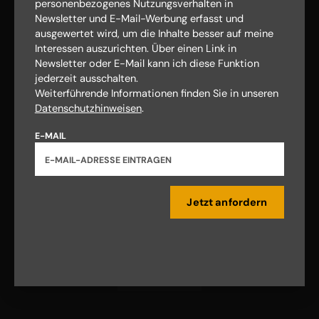
personenbezogenes Nutzungsverhalten in
Newsletter und E-Mail-Werbung erfasst und
ausgewertet wird, um die Inhalte besser auf meine
AGB und Widerrufsbelehrung
Datenschutz
Interessen auszurichten. Über einen Link in
Barrierefreiheit
Impressum
Newsletter oder E-Mail kann ich diese Funktion
jederzeit ausschalten.
Weiterführende Informationen finden Sie in unseren
Vertrag widerrufen
Abo online kündigen
Datenschutzhinweisen
.
E-MAIL
Jetzt anfordern
Nach oben