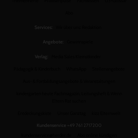
Themenhefte
Praxisimpulse
Fachwissen
U3-Glossar
Abo
Services:
Wir über uns: Redaktion
Angebote:
Gewinnspiele
Verlag:
Media Sales Kleinstkinder
Pädagogik & Kinderbuch
WhatsApp
Stellenangebote
Aus- & Fortbildungsangebote & Veranstaltungen
kindergarten heute Fachmagazin, Leitungsheft & Wenn
Eltern Rat suchen
Entdeckungskiste
Unser Ganztag
kizz Elternwelt
Kundenservice
+49 761 2717200
kundenservice@herder.de
Abo online kündigen