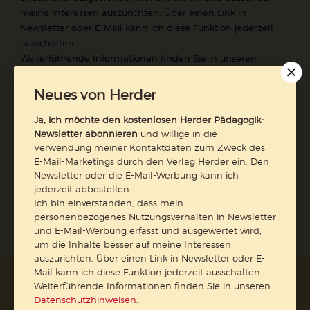
meine Interessen auszurichten. Über einen Link in
Newsletter oder E-Mail kann ich diese Funktion jederzeit
ausschalten.
Weiterführende Informationen finden Sie in unseren
Datenschutzhinweisen
.
Neues von Herder
E-Mail
Ja, ich möchte den kostenlosen Herder Pädagogik-
Newsletter abonnieren
und willige in die
Verwendung meiner Kontaktdaten zum Zweck des
E-Mail-Marketings durch den Verlag Herder ein. Den
Jetzt anmelden
Newsletter oder die E-Mail-Werbung kann ich
jederzeit abbestellen.
Ich bin einverstanden, dass mein
personenbezogenes Nutzungsverhalten in Newsletter
und E-Mail-Werbung erfasst und ausgewertet wird,
um die Inhalte besser auf meine Interessen
auszurichten. Über einen Link in Newsletter oder E-
Mail kann ich diese Funktion jederzeit ausschalten.
AGB und Widerrufsbelehrung
Datenschutz
Weiterführende Informationen finden Sie in unseren
Barrierefreiheit
Impressum
Datenschutzhinweisen
.