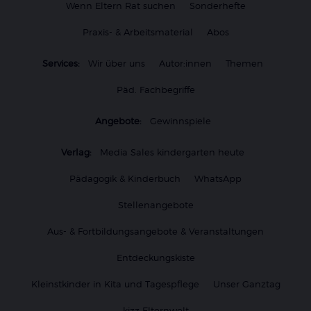
Wenn Eltern Rat suchen
Sonderhefte
Praxis- & Arbeitsmaterial
Abos
Services:
Wir über uns
Autor:innen
Themen
Päd. Fachbegriffe
Angebote:
Gewinnspiele
Verlag:
Media Sales kindergarten heute
Pädagogik & Kinderbuch
WhatsApp
Stellenangebote
Aus- & Fortbildungsangebote & Veranstaltungen
Entdeckungskiste
Kleinstkinder in Kita und Tagespflege
Unser Ganztag
kizz Elternwelt