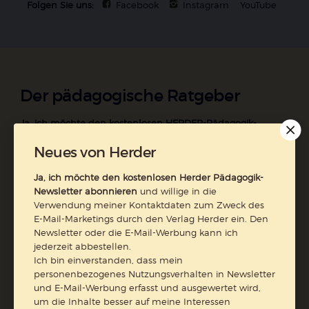
Folgen Sie uns:
Facebook
Instagram
YouTube
Der pädagogische Ratgeber
Ja, ich möchte den kostenlosen HERDER-Pädagogik-
Newsletter abonnieren
und willige in die Verwendung
Neues von Herder
meiner Kontaktdaten zum Zweck des E-Mail-Marketings
durch den Verlag Herder ein. Den Newsletter oder die E-
Ja, ich möchte den kostenlosen Herder Pädagogik-
Mail-Werbung kann ich jederzeit abbestellen.
Newsletter abonnieren
und willige in die
Ich bin einverstanden, dass mein personenbezogenes
Verwendung meiner Kontaktdaten zum Zweck des
Nutzungsverhalten in Newsletter und E-Mail-Werbung
E-Mail-Marketings durch den Verlag Herder ein. Den
erfasst und ausgewertet wird, um die Inhalte besser auf
Newsletter oder die E-Mail-Werbung kann ich
meine Interessen auszurichten. Über einen Link in
jederzeit abbestellen.
Newsletter oder E-Mail kann ich diese Funktion jederzeit
Ich bin einverstanden, dass mein
personenbezogenes Nutzungsverhalten in Newsletter
ausschalten.
und E-Mail-Werbung erfasst und ausgewertet wird,
Weiterführende Informationen finden Sie in unseren
um die Inhalte besser auf meine Interessen
Datenschutzhinweisen
.