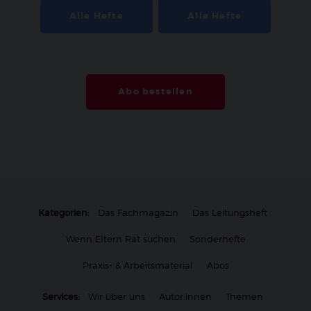
Alle Hefte
Alle Hefte
Abo bestellen
Kategorien:
Das Fachmagazin
Das Leitungsheft
Wenn Eltern Rat suchen
Sonderhefte
Praxis- & Arbeitsmaterial
Abos
Services:
Wir über uns
Autor:innen
Themen