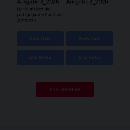
Ausgabe 8_2026
Ausgabe 3_2026
:
Nur Mut! Über die
pädagogische Kunst des
Zumutens
Zum Heft
Zum Heft
Alle Hefte
Alle Hefte
Abo bestellen