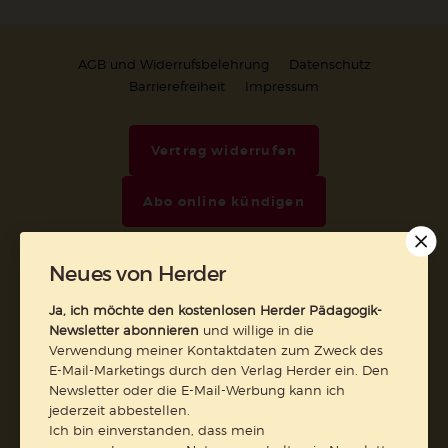
AGB und Widerrufsbelehrung
Datenschutz
Barrierefreiheit
Impressum
Vertrag widerrufen
Abo online kündigen
Neues von Herder
Ja, ich möchte den kostenlosen Herder Pädagogik-
Newsletter abonnieren
und willige in die
Verwendung meiner Kontaktdaten zum Zweck des
E-Mail-Marketings durch den Verlag Herder ein. Den
Newsletter oder die E-Mail-Werbung kann ich
jederzeit abbestellen.
Ich bin einverstanden, dass mein
Nach oben