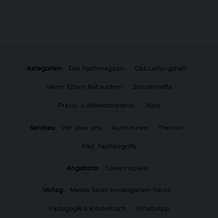
Kategorien:
Das Fachmagazin
Das Leitungsheft
Wenn Eltern Rat suchen
Sonderhefte
Praxis- & Arbeitsmaterial
Abos
Services:
Wir über uns
Autor:innen
Themen
Päd. Fachbegriffe
Angebote:
Gewinnspiele
Verlag:
Media Sales kindergarten heute
Pädagogik & Kinderbuch
WhatsApp