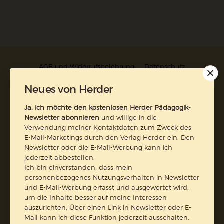
AGB und Widerrufsbelehrung
Datenschutz
Barrierefreiheit
Impressum
Neues von Herder
Ja, ich möchte den kostenlosen Herder Pädagogik-
Vertrag widerrufen
Newsletter abonnieren
und willige in die
Verwendung meiner Kontaktdaten zum Zweck des
Abo online kündigen
E-Mail-Marketings durch den Verlag Herder ein. Den
Newsletter oder die E-Mail-Werbung kann ich
jederzeit abbestellen.
Ich bin einverstanden, dass mein
personenbezogenes Nutzungsverhalten in Newsletter
und E-Mail-Werbung erfasst und ausgewertet wird,
um die Inhalte besser auf meine Interessen
auszurichten. Über einen Link in Newsletter oder E-
Mail kann ich diese Funktion jederzeit ausschalten.