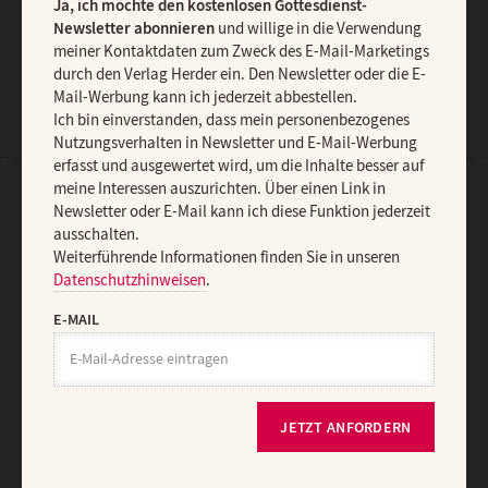
Ja, ich möchte den kostenlosen Gottesdienst-
JETZT ANMELDEN
Newsletter abonnieren
und willige in die Verwendung
meiner Kontaktdaten zum Zweck des E-Mail-Marketings
durch den Verlag Herder ein. Den Newsletter oder die E-
Mail-Werbung kann ich jederzeit abbestellen.
Ich bin einverstanden, dass mein personenbezogenes
Nutzungsverhalten in Newsletter und E-Mail-Werbung
erfasst und ausgewertet wird, um die Inhalte besser auf
meine Interessen auszurichten. Über einen Link in
AGB und Widerrufsbelehrung
Datenschutz
Barrierefreiheit
Newsletter oder E-Mail kann ich diese Funktion jederzeit
ausschalten.
Impressum
Weiterführende Informationen finden Sie in unseren
Datenschutzhinweisen
.
Vertrag widerrufen
Abo online kündigen
E-MAIL
JETZT ANFORDERN