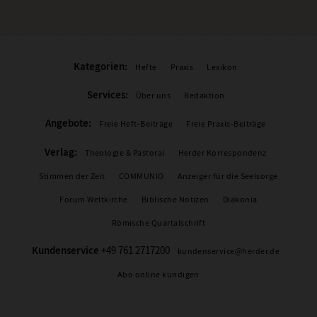
Kategorien:
Hefte
Praxis
Lexikon
Services:
Über uns
Redaktion
Angebote:
Freie Heft-Beiträge
Freie Praxis-Beiträge
Verlag:
Theologie & Pastoral
Herder Korrespondenz
Stimmen der Zeit
COMMUNIO
Anzeiger für die Seelsorge
Forum Weltkirche
Biblische Notizen
Diakonia
Römische Quartalschrift
Kundenservice
+49 761 2717200
kundenservice@herder.de
Abo online kündigen