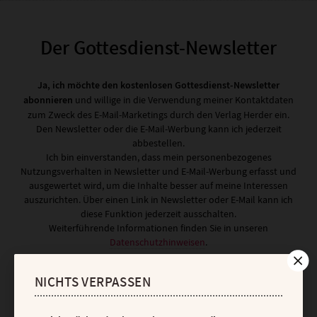
Der Gottesdienst-Newsletter
Ja, ich möchte den kostenlosen Gottesdienst-Newsletter
abonnieren
und willige in die Verwendung meiner Kontaktdaten
zum Zweck des E-Mail-Marketings durch den Verlag Herder ein.
Den Newsletter oder die E-Mail-Werbung kann ich jederzeit
abbestellen.
Ich bin einverstanden, dass mein personenbezogenes
Nutzungsverhalten in Newsletter und E-Mail-Werbung erfasst und
ausgewertet wird, um die Inhalte besser auf meine Interessen
auszurichten. Über einen Link in Newsletter oder E-Mail kann ich
diese Funktion jederzeit ausschalten.
Weiterführende Informationen finden Sie in unseren
Datenschutzhinweisen
.
E-MAIL
NICHTS VERPASSEN