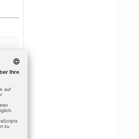
N
t bleiben