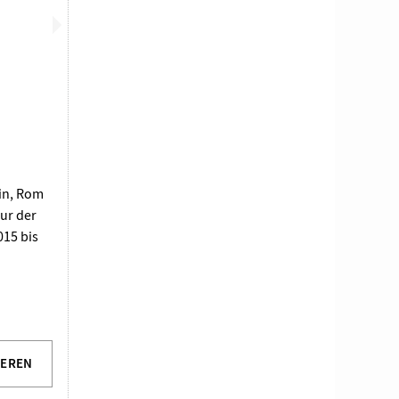
n
lin, Rom
ur der
015 bis
IEREN