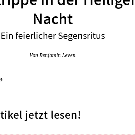
rippe in der Heilige
Nacht
Ein feierlicher Segensritus
:
Von
Benjamin Leven
re
tikel jetzt lesen!