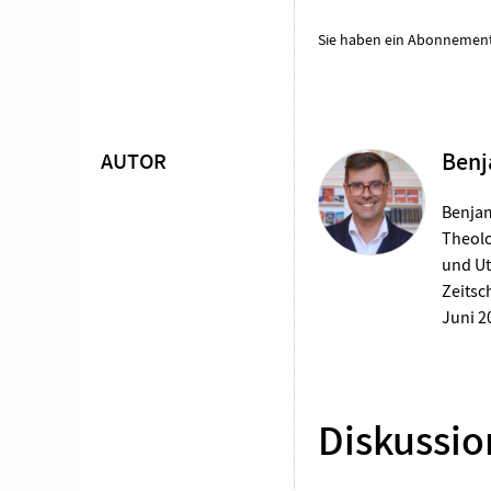
Sie haben ein Abonnemen
AUTOR
Benj
Überschrift
Artikel-
Benjam
Theolo
Infos
und Ut
Zeitsc
Juni 2
Diskussio