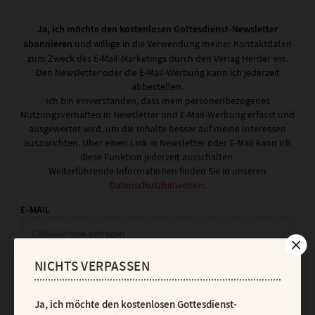
Ja, ich möchte den kostenlosen Gottesdienst-Newsletter
abonnieren
und willige in die Verwendung meiner Kontaktdaten
zum Zweck des E-Mail-Marketings durch den Verlag Herder ein.
Den Newsletter oder die E-Mail-Werbung kann ich jederzeit
abbestellen.
Ich bin einverstanden, dass mein personenbezogenes
Nutzungsverhalten in Newsletter und E-Mail-Werbung erfasst und
ausgewertet wird, um die Inhalte besser auf meine Interessen
auszurichten. Über einen Link in Newsletter oder E-Mail kann ich
diese Funktion jederzeit ausschalten.
Weiterführende Informationen finden Sie in unseren
Datenschutzhinweisen
.
E-MAIL
NICHTS VERPASSEN
JETZT ANMELDEN
Ja, ich möchte den kostenlosen Gottesdienst-