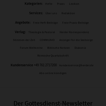
Kategorien:
Hefte
Praxis
Lexikon
Services:
Über uns
Redaktion
Angebote:
Freie Heft-Beiträge
Freie Praxis-Beiträge
Verlag:
Theologie & Pastoral
Herder Korrespondenz
Stimmen der Zeit
COMMUNIO
Anzeiger für die Seelsorge
Forum Weltkirche
Biblische Notizen
Diakonia
Römische Quartalschrift
Kundenservice
+49 761 2717200
kundenservice@herder.de
Abo online kündigen
Der Gottesdienst-Newsletter