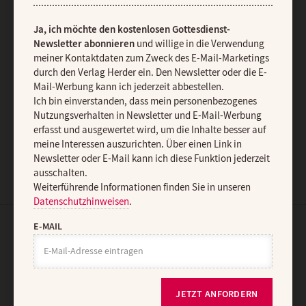
diese Funktion jederzeit ausschalten.
Weiterführende Informationen finden Sie in unseren
Ja, ich möchte den kostenlosen Gottesdienst-
Datenschutzhinweisen
.
Newsletter abonnieren
und willige in die Verwendung
E-MAIL
meiner Kontaktdaten zum Zweck des E-Mail-Marketings
durch den Verlag Herder ein. Den Newsletter oder die E-
Mail-Werbung kann ich jederzeit abbestellen.
Ich bin einverstanden, dass mein personenbezogenes
Nutzungsverhalten in Newsletter und E-Mail-Werbung
JETZT ANMELDEN
erfasst und ausgewertet wird, um die Inhalte besser auf
meine Interessen auszurichten. Über einen Link in
Newsletter oder E-Mail kann ich diese Funktion jederzeit
ausschalten.
Weiterführende Informationen finden Sie in unseren
Datenschutzhinweisen
.
E-MAIL
AGB und Widerrufsbelehrung
Datenschutz
Barrierefreiheit
Impressum
JETZT ANFORDERN
Vertrag widerrufen
Abo online kündigen