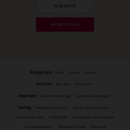
ALLE HEFTE
ABO BESTELLEN
Kategorien:
Hefte
Praxis
Lexikon
Services:
Über uns
Redaktion
Angebote:
Freie Heft-Beiträge
Freie Praxis-Beiträge
Verlag:
Theologie & Pastoral
Herder Korrespondenz
Stimmen der Zeit
COMMUNIO
Anzeiger für die Seelsorge
Forum Weltkirche
Biblische Notizen
Diakonia