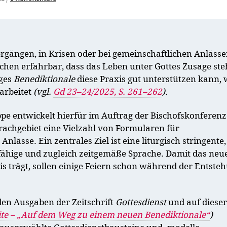
rgängen, in Krisen oder bei gemeinschaftlichen Anlässe
hen erfahrbar, dass das Leben unter Gottes Zusage ste
iges
Benediktionale
diese Praxis gut unterstützen kann, 
rarbeitet
(vgl.
Gd 23–24/2025, S. 261–262
)
.
pe entwickelt hierfür im Auftrag der Bischofskonferen
rachgebiet eine Vielzahl von Formularen für
Anlässe. Ein zentrales Ziel ist eine liturgisch stringente,
fähige und zugleich zeitgemäße Sprache. Damit das neu
is trägt, sollen einige Feiern schon während der Entste
n Ausgaben der Zeitschrift
Gottesdienst
und auf dieser
ite – „Auf dem Weg zu einem neuen Benediktionale“
)