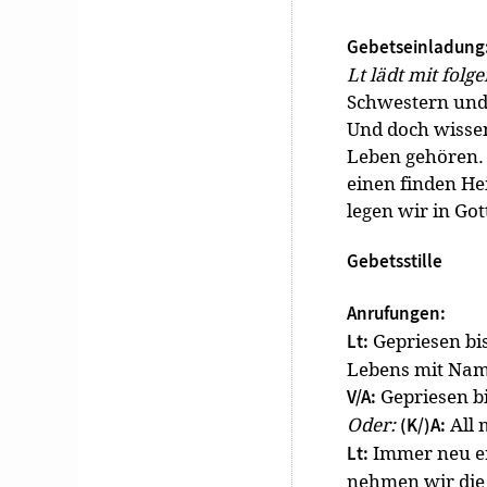
Gebetseinladung
Lt lädt mit fol
Schwestern und 
Und doch wissen
Leben gehören. S
einen finden Hei
legen wir in Got
Gebetsstille
Anrufungen:
Gepriesen bis
Lt:
Lebens mit Nam
Gepriesen bi
V/A:
Oder:
All 
(K/)A:
Immer neu e
Lt:
nehmen wir die 