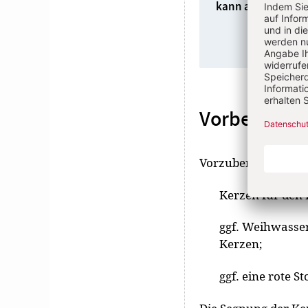
kann am Ende des 
Vorbereitun
Vorzubereiten sind:
Kerzen für den 
ggf. Weihwasser
Kerzen;
ggf. eine rote St