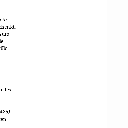
ein:
chenkt.
 zum
ie
ille
n des
.
 426)
ken