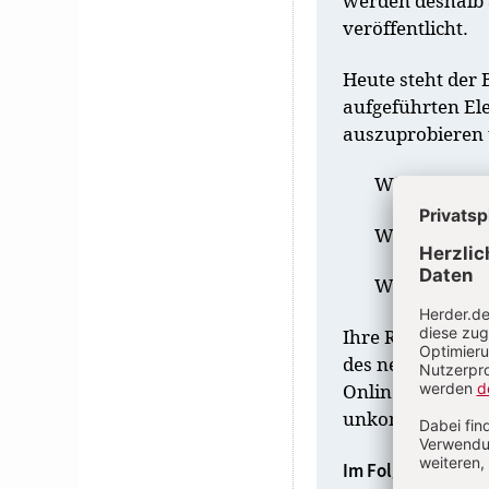
werden deshalb 
veröffentlicht.
Heute steht der 
aufgeführten El
auszuprobieren 
Wie gut lässt
Wie erleben 
Wo sehen Sie
Ihre Rückmeldung
des neuen
Bened
Onlineumfrage (
unkompliziert mi
Im Folgenden sind 