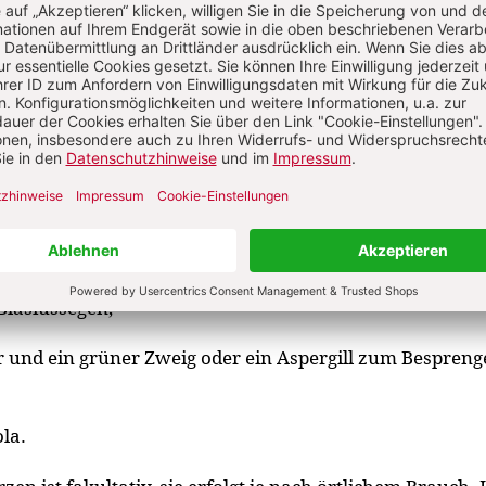
Beitrags als PDF-Datei heruntergeladen werden.
g
Blasiussegen;
 und ein grüner Zweig oder ein Aspergill zum Bespreng
ola.