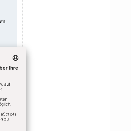
ten
ung
ng
ng