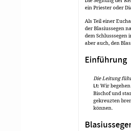
Die Segnung der Kerz
ein Priester oder Di
Als Teil einer Eucha
der Blasiussegen n
dem Schlusssegen i
aber auch, den Blas
Einführung
Die Leitung führ
Wir begehen 
Lt:
Bischof und star
gekreuzten bre
können.
Blasiussege