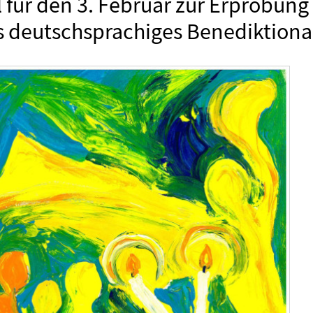
 für den 3. Februar zur Erprobung 
:
s deutschsprachiges Benediktiona