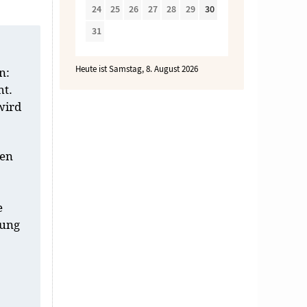
24
25
26
27
28
29
30
31
Heute ist Samstag, 8. August 2026
n:
ht.
wird
zen
e
hung