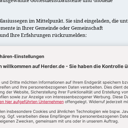
ausgewählte Gottesdienstbausteine und -modelle
Blasiussegen im Mittelpunkt. Sie sind eingeladen, die un
emente in Ihrer Gemeinde oder Gemeinschaft
und Ihre Erfahrungen rückzumelden:
 sich die Vorlage in der Praxis einsetzen?
Sie Sprache und Aufbau der Texte?
 Stärken – und wo Verbesserungsmöglichkeiten?
en sind ein wertvoller Beitrag für die Weiterentwickl
iktionale
. Über einen QR-Code bzw. Link zur
siehe am Ende des Modells) können Sie Ihre Einschätzu
tteilen.
nur Teile der Segensfeier abgedruckt. Die vollständige Fassu