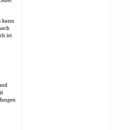
Leitet
ts kann
nach
h ist
und
it
pfangen