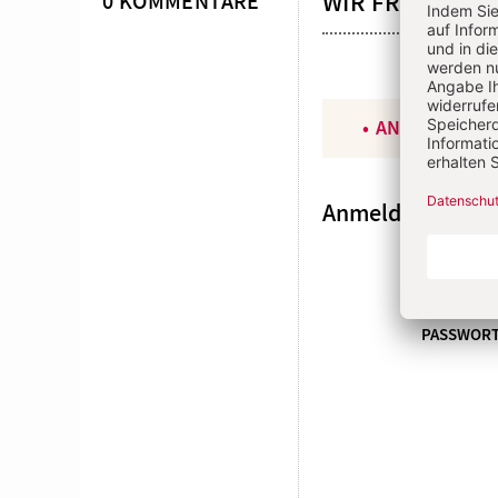
WIR FREUEN U
0 KOMMENTARE
ANGEMELDET
Anmeldung
E-MAI
PASSWOR