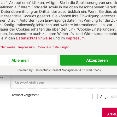
NS ÜBER IHREN KOMMENTAR
 KOMMENTIEREN
ALS GAST KOMMENTIERE
L
*
T
*
Passwort vergessen?
Angemelde
ANM