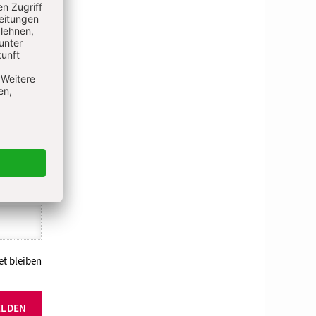
N
t bleiben
ELDEN