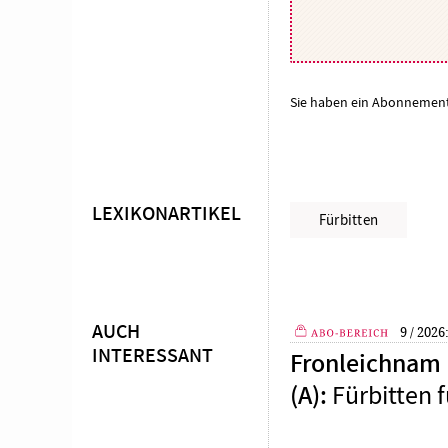
Sie haben ein Abonnemen
LEXIKONARTIKEL
Überschrift
Fürbitten
Artikel-
Infos
AUCH
9 / 2026
INTERESSANT
Fronleichnam (
Plus
Fürbitten f
(A)
: