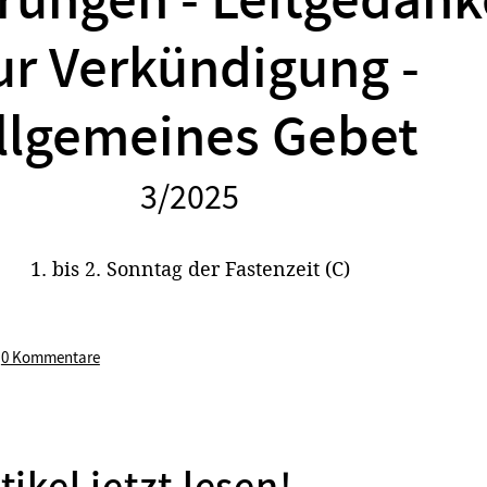
rungen - Leitgedan
ur Verkündigung -
llgemeines Gebet
3/2025
:
1. bis 2. Sonntag der Fastenzeit (C)
/
0 Kommentare