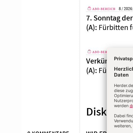
8 / 2026
7. Sonntag der 
Plus
Fürbitten f
(A)
:
4 / 2026
Verkündigung d
Plus
Fürbitten f
(A)
:
Diskussio